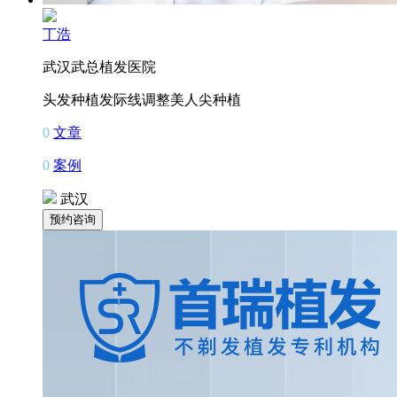
丁浩
武汉武总植发医院
头发种植
发际线调整
美人尖种植
0
文章
0
案例
武汉