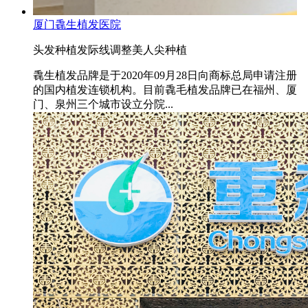
厦门毳生植发医院
头发种植
发际线调整
美人尖种植
毳生植发品牌是于2020年09月28日向商标总局申请注册
的国内植发连锁机构。目前毳毛植发品牌已在福州、厦
门、泉州三个城市设立分院...