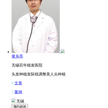
黄东亮
无锡百年植发医院
头发种植
发际线调整
美人尖种植
0
文章
3
案例
无锡