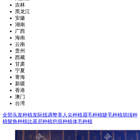
吉林
黑龙江
安徽
湖南
广西
海南
云南
贵州
西藏
甘肃
宁夏
青海
新疆
香港
澳门
台湾
全部
头发种植
发际线调整
美人尖种植
眉毛种植
睫毛种植
胡须种
植
鬓角种植
比基尼种植
疤痕种植
体毛种植