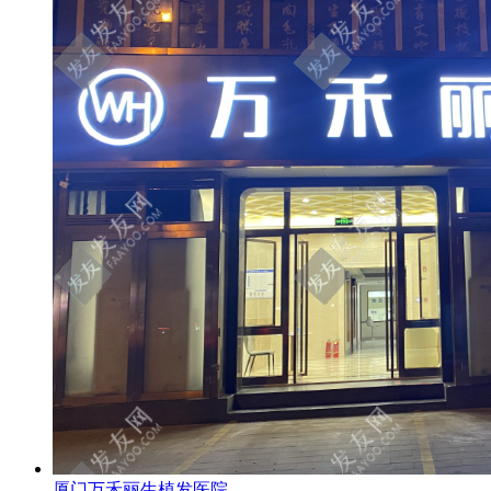
厦门万禾丽生植发医院