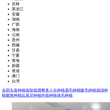
吉林
黑龙江
安徽
湖南
广西
海南
云南
贵州
西藏
甘肃
宁夏
青海
新疆
香港
澳门
台湾
全部
头发种植
发际线调整
美人尖种植
眉毛种植
睫毛种植
胡须种
植
鬓角种植
比基尼种植
疤痕种植
体毛种植