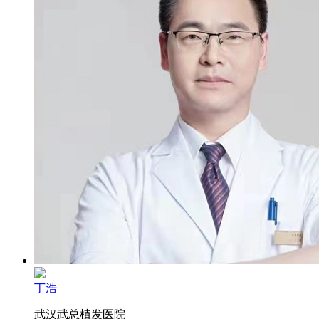
丁浩
武汉武总植发医院