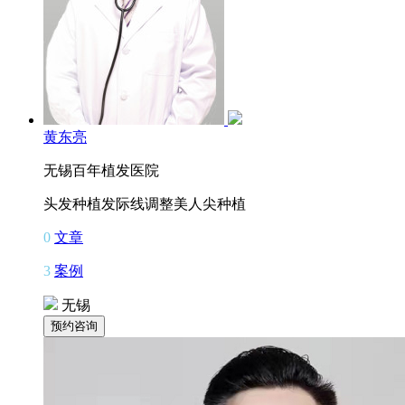
黄东亮
无锡百年植发医院
头发种植
发际线调整
美人尖种植
0
文章
3
案例
无锡