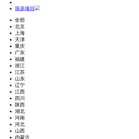
筛选项目
全部
北京
上海
天津
重庆
广东
福建
浙江
江苏
山东
辽宁
江西
四川
陕西
湖北
河南
河北
山西
内蒙古