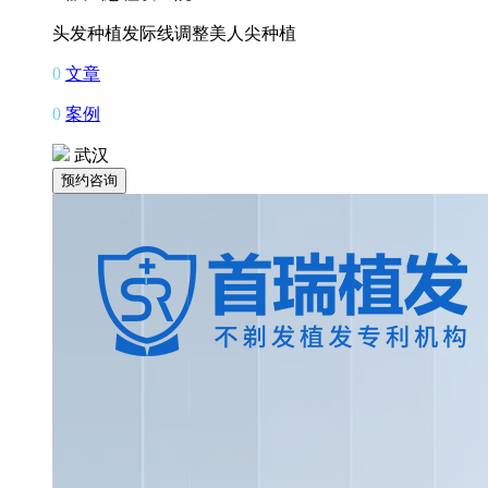
头发种植
发际线调整
美人尖种植
0
文章
0
案例
武汉