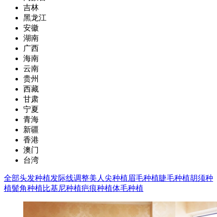
吉林
黑龙江
安徽
湖南
广西
海南
云南
贵州
西藏
甘肃
宁夏
青海
新疆
香港
澳门
台湾
全部
头发种植
发际线调整
美人尖种植
眉毛种植
睫毛种植
胡须种
植
鬓角种植
比基尼种植
疤痕种植
体毛种植