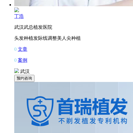
丁浩
武汉武总植发医院
头发种植
发际线调整
美人尖种植
0
文章
0
案例
武汉