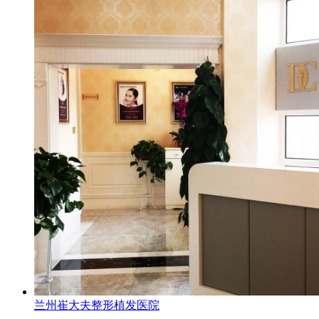
兰州崔大夫整形植发医院