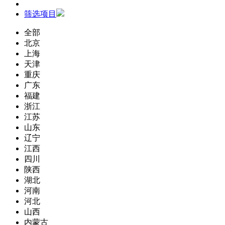
筛选项目
全部
北京
上海
天津
重庆
广东
福建
浙江
江苏
山东
辽宁
江西
四川
陕西
湖北
河南
河北
山西
内蒙古