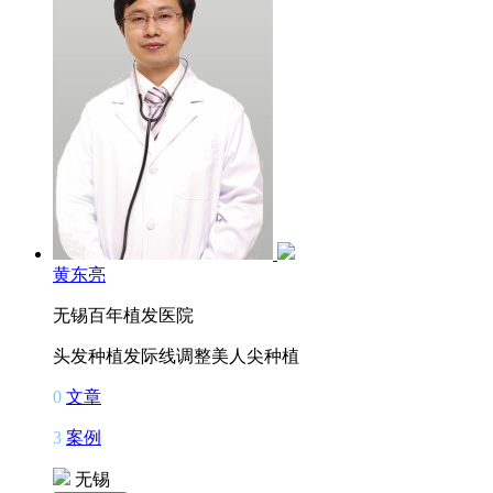
黄东亮
无锡百年植发医院
头发种植
发际线调整
美人尖种植
0
文章
3
案例
无锡