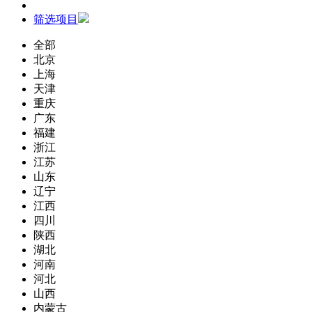
筛选项目
全部
北京
上海
天津
重庆
广东
福建
浙江
江苏
山东
辽宁
江西
四川
陕西
湖北
河南
河北
山西
内蒙古