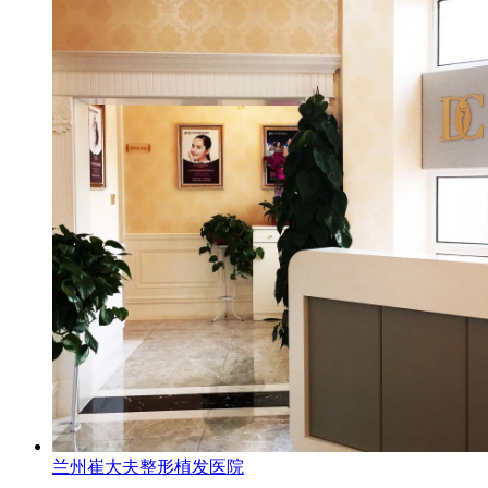
兰州崔大夫整形植发医院