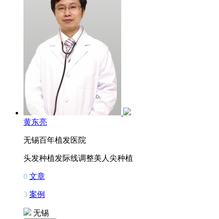
黄东亮
无锡百年植发医院
头发种植
发际线调整
美人尖种植
0
文章
3
案例
无锡