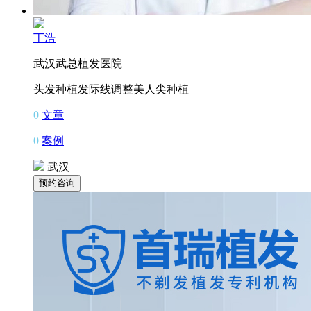
丁浩
武汉武总植发医院
头发种植
发际线调整
美人尖种植
0
文章
0
案例
武汉