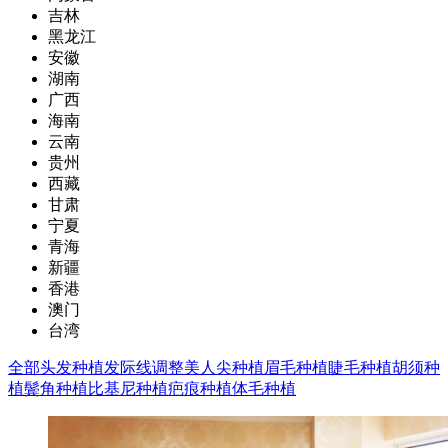
吉林
黑龙江
安徽
湖南
广西
海南
云南
贵州
西藏
甘肃
宁夏
青海
新疆
香港
澳门
台湾
全部
头发种植
发际线调整
美人尖种植
眉毛种植
睫毛种植
胡须种
植
鬓角种植
比基尼种植
疤痕种植
体毛种植