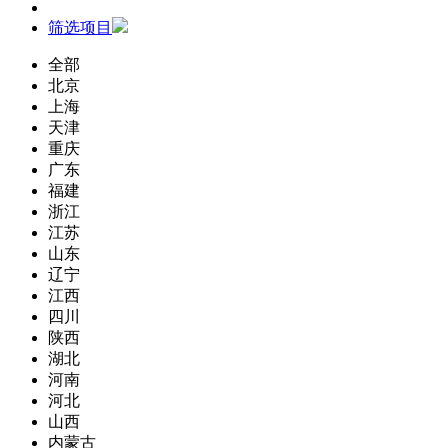
筛选项目
全部
北京
上海
天津
重庆
广东
福建
浙江
江苏
山东
辽宁
江西
四川
陕西
湖北
河南
河北
山西
内蒙古