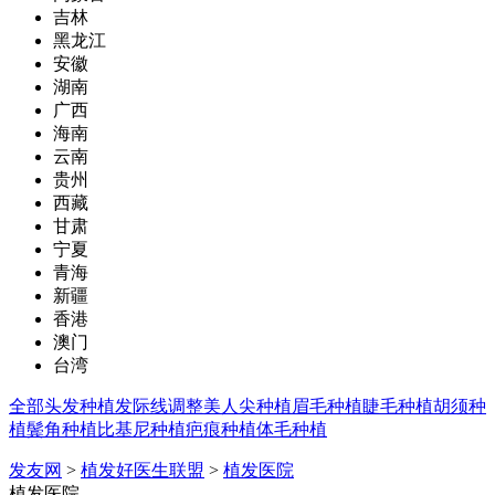
吉林
黑龙江
安徽
湖南
广西
海南
云南
贵州
西藏
甘肃
宁夏
青海
新疆
香港
澳门
台湾
全部
头发种植
发际线调整
美人尖种植
眉毛种植
睫毛种植
胡须种
植
鬓角种植
比基尼种植
疤痕种植
体毛种植
发友网
>
植发好医生联盟
>
植发医院
植发医院