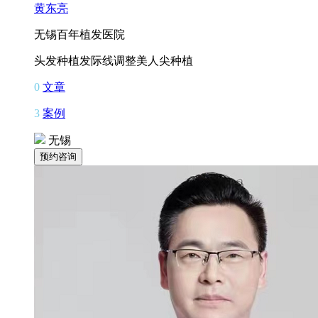
黄东亮
无锡百年植发医院
头发种植
发际线调整
美人尖种植
0
文章
3
案例
无锡