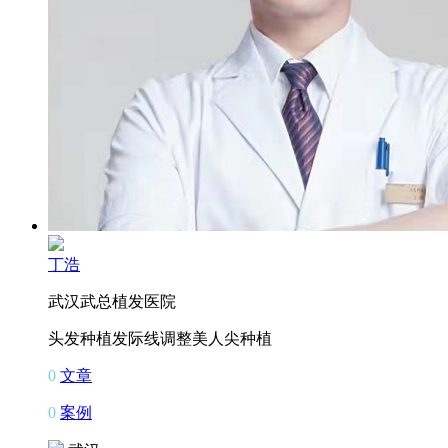
丁浩
武汉武总植发医院
头发种植
发际线调整
美人尖种植
0
文章
0
案例