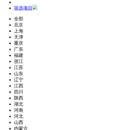
筛选项目
全部
北京
上海
天津
重庆
广东
福建
浙江
江苏
山东
辽宁
江西
四川
陕西
湖北
河南
河北
山西
内蒙古