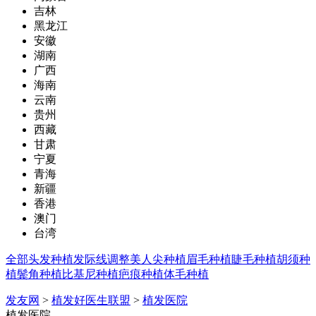
吉林
黑龙江
安徽
湖南
广西
海南
云南
贵州
西藏
甘肃
宁夏
青海
新疆
香港
澳门
台湾
全部
头发种植
发际线调整
美人尖种植
眉毛种植
睫毛种植
胡须种
植
鬓角种植
比基尼种植
疤痕种植
体毛种植
发友网
>
植发好医生联盟
>
植发医院
植发医院