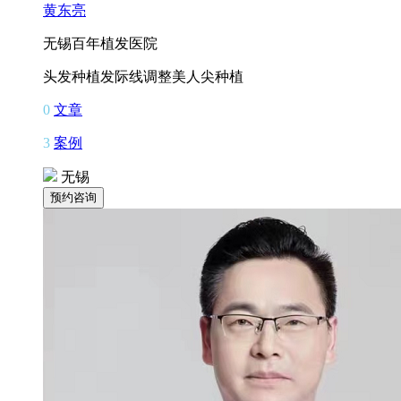
黄东亮
无锡百年植发医院
头发种植
发际线调整
美人尖种植
0
文章
3
案例
无锡