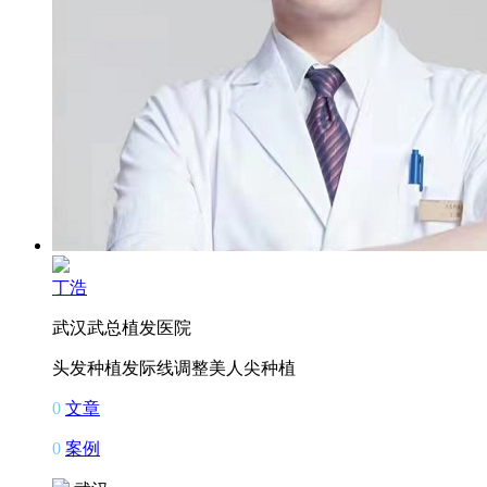
丁浩
武汉武总植发医院
头发种植
发际线调整
美人尖种植
0
文章
0
案例