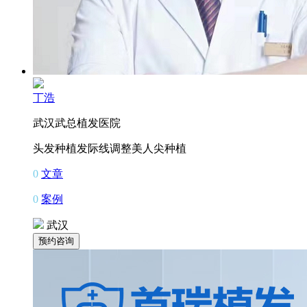
丁浩
武汉武总植发医院
头发种植
发际线调整
美人尖种植
0
文章
0
案例
武汉