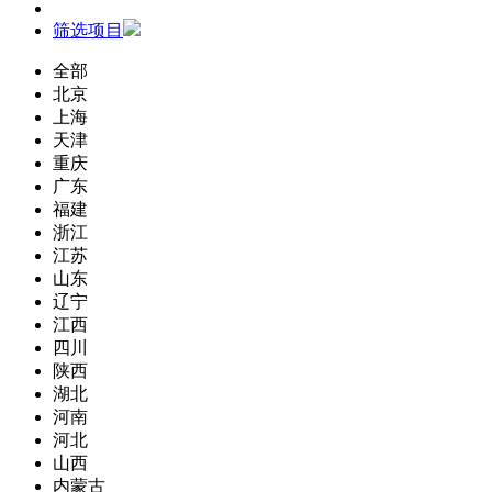
筛选项目
全部
北京
上海
天津
重庆
广东
福建
浙江
江苏
山东
辽宁
江西
四川
陕西
湖北
河南
河北
山西
内蒙古