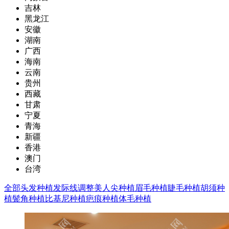
吉林
黑龙江
安徽
湖南
广西
海南
云南
贵州
西藏
甘肃
宁夏
青海
新疆
香港
澳门
台湾
全部
头发种植
发际线调整
美人尖种植
眉毛种植
睫毛种植
胡须种
植
鬓角种植
比基尼种植
疤痕种植
体毛种植