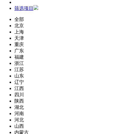
筛选项目
全部
北京
上海
天津
重庆
广东
福建
浙江
江苏
山东
辽宁
江西
四川
陕西
湖北
河南
河北
山西
内蒙古