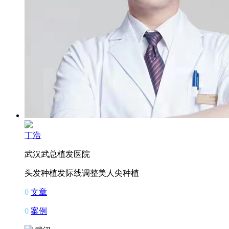
丁浩
武汉武总植发医院
头发种植
发际线调整
美人尖种植
0
文章
0
案例