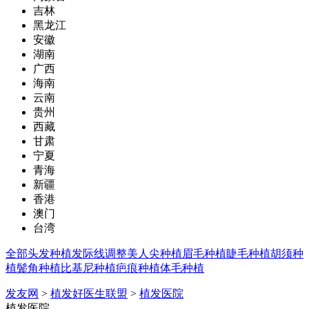
吉林
黑龙江
安徽
湖南
广西
海南
云南
贵州
西藏
甘肃
宁夏
青海
新疆
香港
澳门
台湾
全部
头发种植
发际线调整
美人尖种植
眉毛种植
睫毛种植
胡须种
植
鬓角种植
比基尼种植
疤痕种植
体毛种植
发友网
>
植发好医生联盟
>
植发医院
植发医院