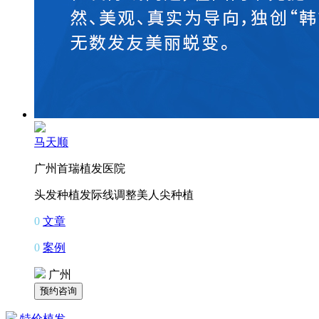
马天顺
广州首瑞植发医院
头发种植
发际线调整
美人尖种植
0
文章
0
案例
广州
特价植发