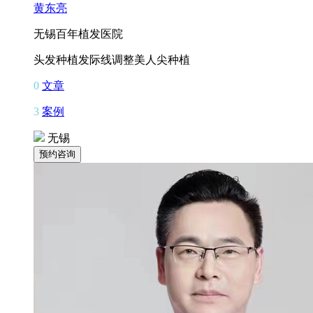
黄东亮
无锡百年植发医院
头发种植
发际线调整
美人尖种植
0
文章
3
案例
无锡