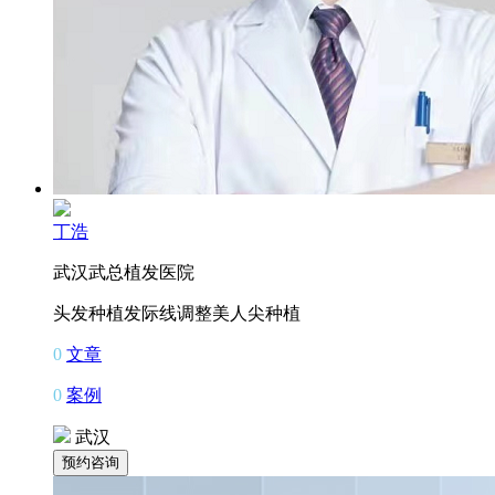
丁浩
武汉武总植发医院
头发种植
发际线调整
美人尖种植
0
文章
0
案例
武汉