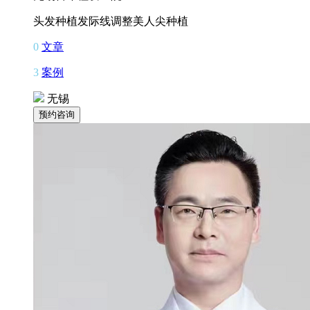
头发种植
发际线调整
美人尖种植
0
文章
3
案例
无锡