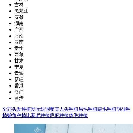
吉林
黑龙江
安徽
湖南
广西
海南
云南
贵州
西藏
甘肃
宁夏
青海
新疆
香港
澳门
台湾
全部
头发种植
发际线调整
美人尖种植
眉毛种植
睫毛种植
胡须种
植
鬓角种植
比基尼种植
疤痕种植
体毛种植