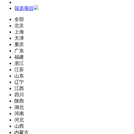
筛选项目
全部
北京
上海
天津
重庆
广东
福建
浙江
江苏
山东
辽宁
江西
四川
陕西
湖北
河南
河北
山西
内蒙古