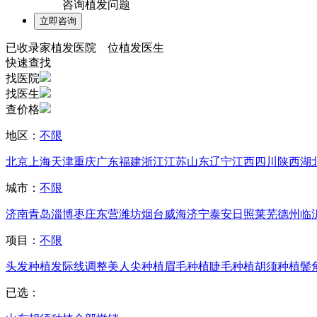
咨询植发问题
已收录
家植发医院
位植发医生
快速查找
找医院
找医生
查价格
地区：
不限
北京
上海
天津
重庆
广东
福建
浙江
江苏
山东
辽宁
江西
四川
陕西
湖
城市：
不限
济南
青岛
淄博
枣庄
东营
潍坊
烟台
威海
济宁
泰安
日照
莱芜
德州
临
项目：
不限
头发种植
发际线调整
美人尖种植
眉毛种植
睫毛种植
胡须种植
鬓
已选：