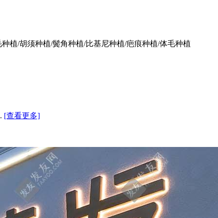
毛种植/胡须种植/鬓角种植/比基尼种植/疤痕种植/体毛种植
.
[查看更多]