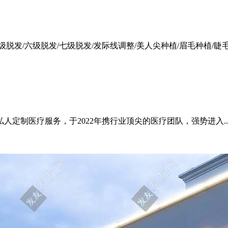
级脱发/六级脱发/七级脱发/发际线调整/美人尖种植/眉毛种植/睫
定制医疗服务，于2022年携行业顶尖的医疗团队，强势进入..