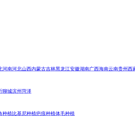
北
河南
河北
山西
内蒙古
吉林
黑龙江
安徽
湖南
广西
海南
云南
贵州
西
沂
聊城
滨州
菏泽
角种植
比基尼种植
疤痕种植
体毛种植