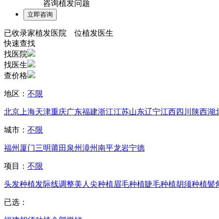
咨询植发问题
已收录
家植发医院
位植发医生
快速查找
找医院
找医生
查价格
地区：
不限
北京
上海
天津
重庆
广东
福建
浙江
江苏
山东
辽宁
江西
四川
陕西
湖
城市：
不限
福州
厦门
三明
莆田
泉州
漳州
南平
龙岩
宁德
项目：
不限
头发种植
发际线调整
美人尖种植
眉毛种植
睫毛种植
胡须种植
鬓
已选：