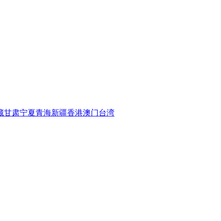
藏
甘肃
宁夏
青海
新疆
香港
澳门
台湾