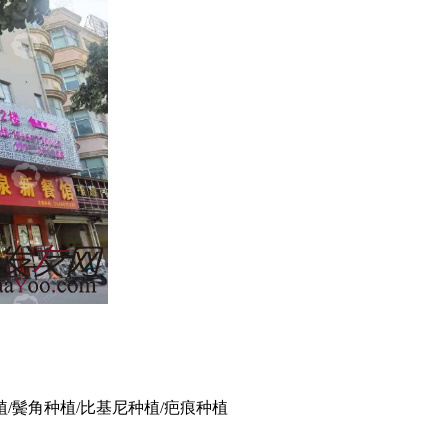
植/鬓角种植/比基尼种植/疤痕种植