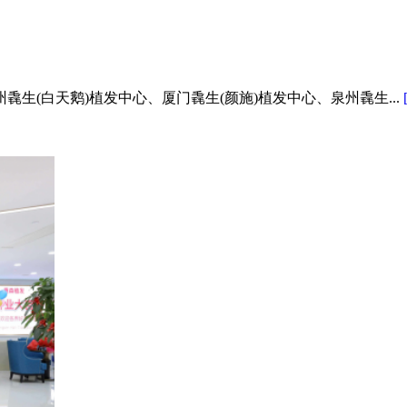
生(白天鹅)植发中心、厦门毳生(颜施)植发中心、泉州毳生...