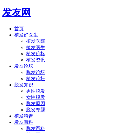
发友网
首页
植发好医生
植发医院
植发医生
植发价格
植发资讯
发友论坛
脱发论坛
植发论坛
脱发知识
男性脱发
女性脱发
脱发原因
脱发专题
植发科普
发友百科
脱发百科