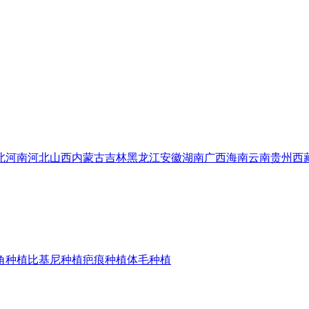
北
河南
河北
山西
内蒙古
吉林
黑龙江
安徽
湖南
广西
海南
云南
贵州
西
角种植
比基尼种植
疤痕种植
体毛种植