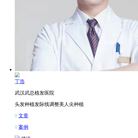
丁浩
武汉武总植发医院
头发种植
发际线调整
美人尖种植
0
文章
0
案例