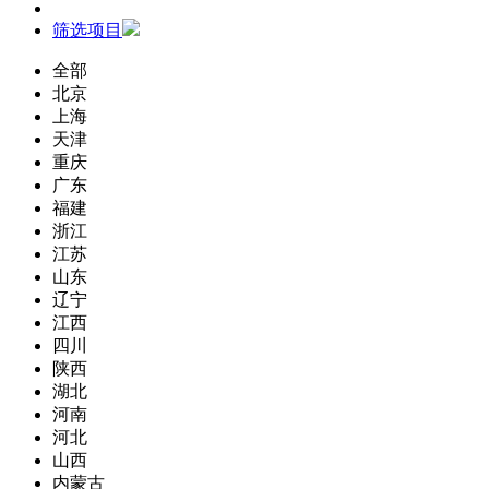
筛选项目
全部
北京
上海
天津
重庆
广东
福建
浙江
江苏
山东
辽宁
江西
四川
陕西
湖北
河南
河北
山西
内蒙古