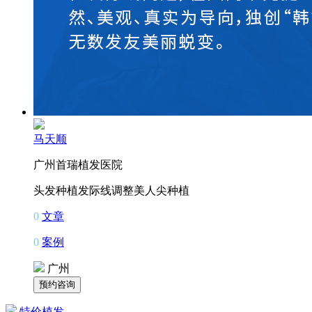
马天顺
广州首瑞植发医院
头发种植
发际线调整
美人尖种植
0
文章
0
案例
广州
特价植发