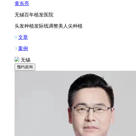
黄东亮
无锡百年植发医院
头发种植
发际线调整
美人尖种植
0
文章
3
案例
无锡