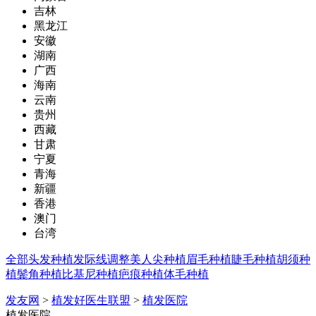
吉林
黑龙江
安徽
湖南
广西
海南
云南
贵州
西藏
甘肃
宁夏
青海
新疆
香港
澳门
台湾
全部
头发种植
发际线调整
美人尖种植
眉毛种植
睫毛种植
胡须种
植
鬓角种植
比基尼种植
疤痕种植
体毛种植
发友网
>
植发好医生联盟
>
植发医院
植发医院