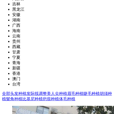
吉林
黑龙江
安徽
湖南
广西
海南
云南
贵州
西藏
甘肃
宁夏
青海
新疆
香港
澳门
台湾
全部
头发种植
发际线调整
美人尖种植
眉毛种植
睫毛种植
胡须种
植
鬓角种植
比基尼种植
疤痕种植
体毛种植