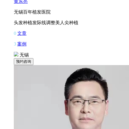
黄东亮
无锡百年植发医院
头发种植
发际线调整
美人尖种植
0
文章
3
案例
无锡