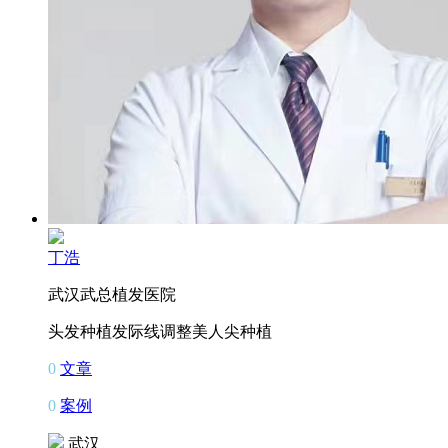
丁浩
武汉武总植发医院
头发种植
发际线调整
美人尖种植
0
文章
0
案例
武汉