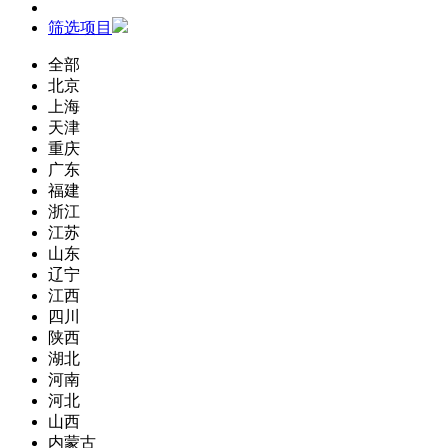
筛选项目
全部
北京
上海
天津
重庆
广东
福建
浙江
江苏
山东
辽宁
江西
四川
陕西
湖北
河南
河北
山西
内蒙古