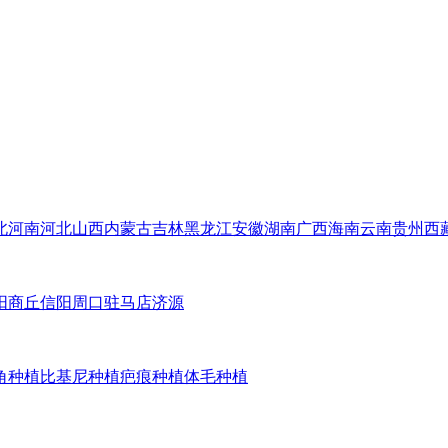
北
河南
河北
山西
内蒙古
吉林
黑龙江
安徽
湖南
广西
海南
云南
贵州
西
阳
商丘
信阳
周口
驻马店
济源
角种植
比基尼种植
疤痕种植
体毛种植