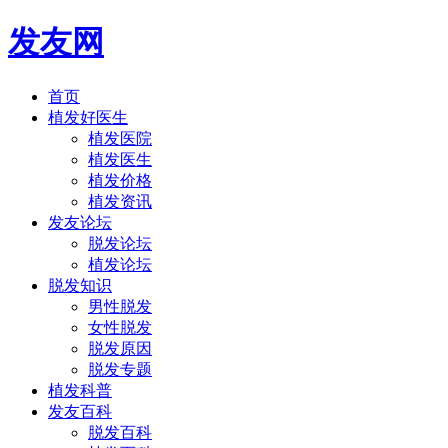
发友网
首页
植发好医生
植发医院
植发医生
植发价格
植发资讯
发友论坛
脱发论坛
植发论坛
脱发知识
男性脱发
女性脱发
脱发原因
脱发专题
植发科普
发友百科
脱发百科