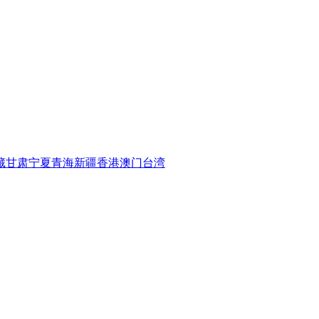
藏
甘肃
宁夏
青海
新疆
香港
澳门
台湾