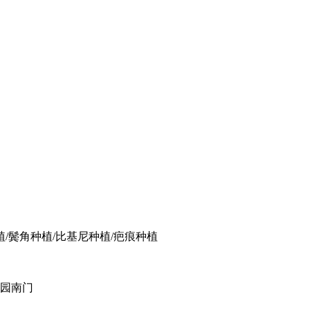
植/鬓角种植/比基尼种植/疤痕种植
花园南门