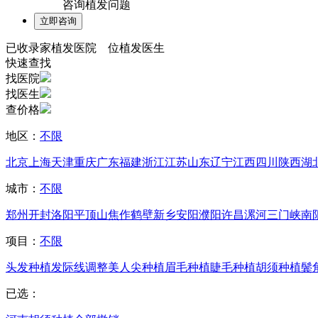
咨询植发问题
已收录
家植发医院
位植发医生
快速查找
找医院
找医生
查价格
地区：
不限
北京
上海
天津
重庆
广东
福建
浙江
江苏
山东
辽宁
江西
四川
陕西
湖
城市：
不限
郑州
开封
洛阳
平顶山
焦作
鹤壁
新乡
安阳
濮阳
许昌
漯河
三门峡
南
项目：
不限
头发种植
发际线调整
美人尖种植
眉毛种植
睫毛种植
胡须种植
鬓
已选：