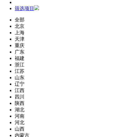
筛选项目
全部
北京
上海
天津
重庆
广东
福建
浙江
江苏
山东
辽宁
江西
四川
陕西
湖北
河南
河北
山西
内蒙古