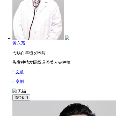
黄东亮
无锡百年植发医院
头发种植
发际线调整
美人尖种植
0
文章
3
案例
无锡