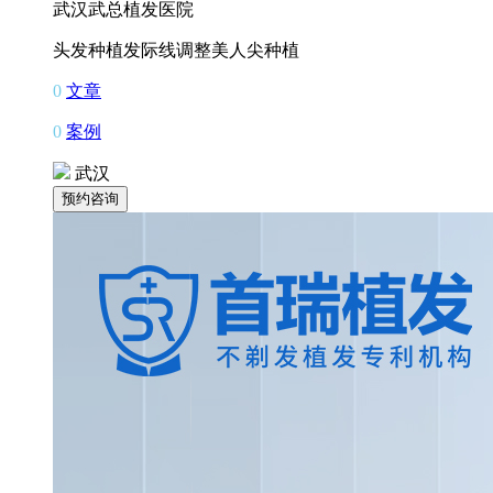
武汉武总植发医院
头发种植
发际线调整
美人尖种植
0
文章
0
案例
武汉