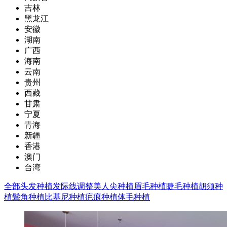
吉林
黑龙江
安徽
湖南
广西
海南
云南
贵州
西藏
甘肃
宁夏
青海
新疆
香港
澳门
台湾
全部
头发种植
发际线调整
美人尖种植
眉毛种植
睫毛种植
胡须种
植
鬓角种植
比基尼种植
疤痕种植
体毛种植