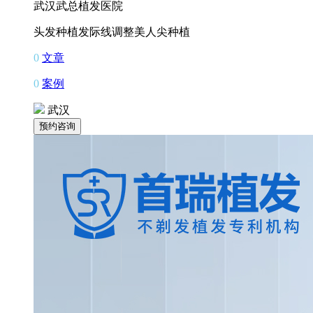
武汉武总植发医院
头发种植
发际线调整
美人尖种植
0
文章
0
案例
武汉