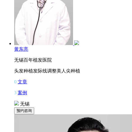
黄东亮
无锡百年植发医院
头发种植
发际线调整
美人尖种植
0
文章
3
案例
无锡