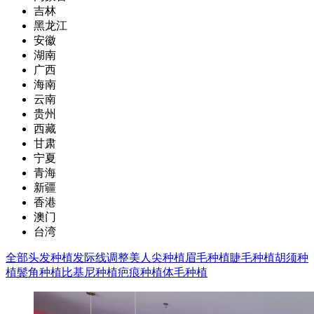
吉林
黑龙江
安徽
湖南
广西
海南
云南
贵州
西藏
甘肃
宁夏
青海
新疆
香港
澳门
台湾
全部
头发种植
发际线调整
美人尖种植
眉毛种植
睫毛种植
胡须种
植
鬓角种植
比基尼种植
疤痕种植
体毛种植