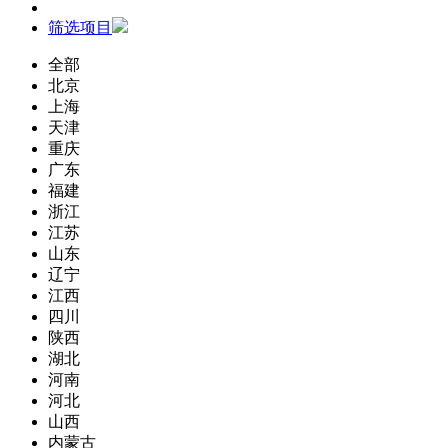
筛选项目
全部
北京
上海
天津
重庆
广东
福建
浙江
江苏
山东
辽宁
江西
四川
陕西
湖北
河南
河北
山西
内蒙古