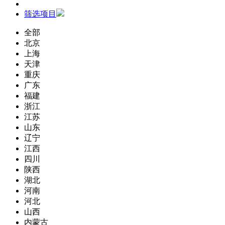
筛选项目
全部
北京
上海
天津
重庆
广东
福建
浙江
江苏
山东
辽宁
江西
四川
陕西
湖北
河南
河北
山西
内蒙古