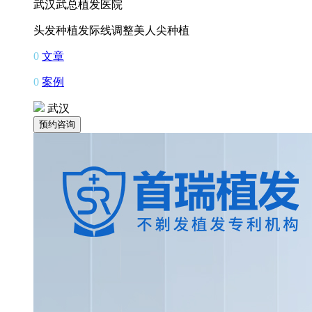
武汉武总植发医院
头发种植
发际线调整
美人尖种植
0
文章
0
案例
武汉