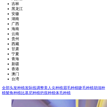
吉林
黑龙江
安徽
湖南
广西
海南
云南
贵州
西藏
甘肃
宁夏
青海
新疆
香港
澳门
台湾
全部
头发种植
发际线调整
美人尖种植
眉毛种植
睫毛种植
胡须种
植
鬓角种植
比基尼种植
疤痕种植
体毛种植