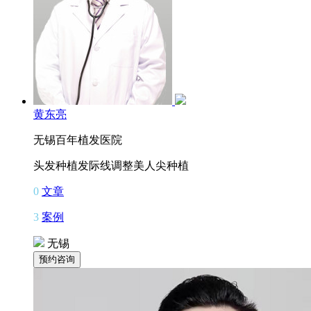
黄东亮
无锡百年植发医院
头发种植
发际线调整
美人尖种植
0
文章
3
案例
无锡