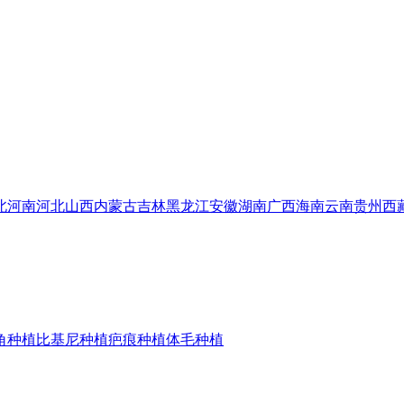
北
河南
河北
山西
内蒙古
吉林
黑龙江
安徽
湖南
广西
海南
云南
贵州
西
角种植
比基尼种植
疤痕种植
体毛种植