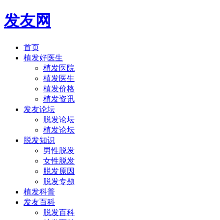
发友网
首页
植发好医生
植发医院
植发医生
植发价格
植发资讯
发友论坛
脱发论坛
植发论坛
脱发知识
男性脱发
女性脱发
脱发原因
脱发专题
植发科普
发友百科
脱发百科