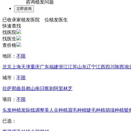
咨询植发问题
已收录
家植发医院
位植发医生
快速查找
找医院
找医生
查价格
地区：
不限
北京
上海
天津
重庆
广东
福建
浙江
江苏
山东
辽宁
江西
四川
陕西
湖
城市：
不限
拉萨
那曲
昌都
山南
日喀则
阿里
林芝
项目：
不限
头发种植
发际线调整
美人尖种植
眉毛种植
睫毛种植
胡须种植
鬓
已选：