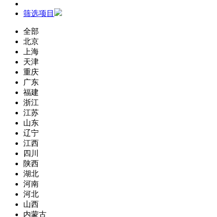
筛选项目
全部
北京
上海
天津
重庆
广东
福建
浙江
江苏
山东
辽宁
江西
四川
陕西
湖北
河南
河北
山西
内蒙古