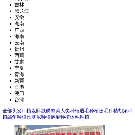
吉林
黑龙江
安徽
湖南
广西
海南
云南
贵州
西藏
甘肃
宁夏
青海
新疆
香港
澳门
台湾
全部
头发种植
发际线调整
美人尖种植
眉毛种植
睫毛种植
胡须种
植
鬓角种植
比基尼种植
疤痕种植
体毛种植