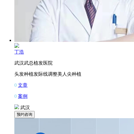
丁浩
武汉武总植发医院
头发种植
发际线调整
美人尖种植
0
文章
0
案例
武汉