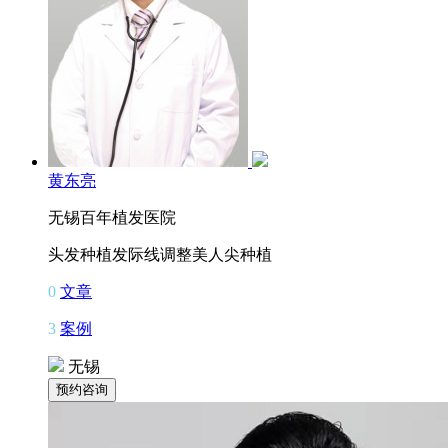
黄东亮
无锡百年植发医院
头发种植
发际线调整
美人尖种植
0
文章
3
案例
无锡