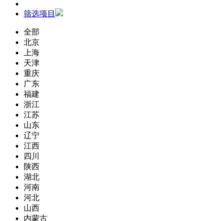
筛选项目
全部
北京
上海
天津
重庆
广东
福建
浙江
江苏
山东
辽宁
江西
四川
陕西
湖北
河南
河北
山西
内蒙古