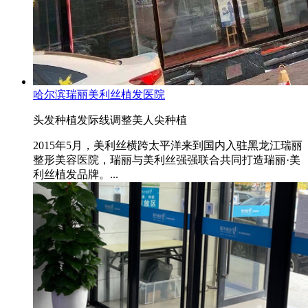
哈尔滨瑞丽美利丝植发医院
头发种植
发际线调整
美人尖种植
2015年5月，美利丝横跨太平洋来到国内入驻黑龙江瑞丽
整形美容医院，瑞丽与美利丝强强联合共同打造瑞丽·美
利丝植发品牌。...