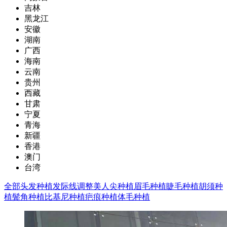
吉林
黑龙江
安徽
湖南
广西
海南
云南
贵州
西藏
甘肃
宁夏
青海
新疆
香港
澳门
台湾
全部
头发种植
发际线调整
美人尖种植
眉毛种植
睫毛种植
胡须种
植
鬓角种植
比基尼种植
疤痕种植
体毛种植