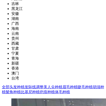
吉林
黑龙江
安徽
湖南
广西
海南
云南
贵州
西藏
甘肃
宁夏
青海
新疆
香港
澳门
台湾
全部
头发种植
发际线调整
美人尖种植
眉毛种植
睫毛种植
胡须种
植
鬓角种植
比基尼种植
疤痕种植
体毛种植