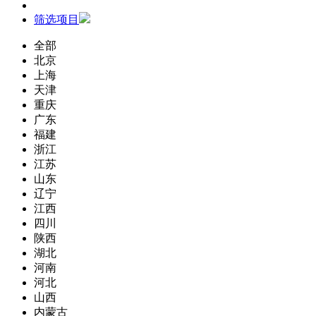
筛选项目
全部
北京
上海
天津
重庆
广东
福建
浙江
江苏
山东
辽宁
江西
四川
陕西
湖北
河南
河北
山西
内蒙古