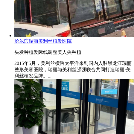
哈尔滨瑞丽美利丝植发医院
头发种植
发际线调整
美人尖种植
2015年5月，美利丝横跨太平洋来到国内入驻黑龙江瑞丽
整形美容医院，瑞丽与美利丝强强联合共同打造瑞丽·美
利丝植发品牌。...