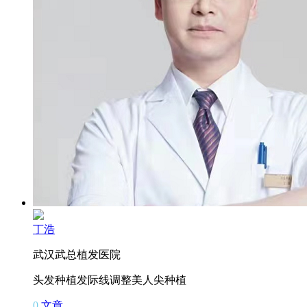
丁浩
武汉武总植发医院
头发种植
发际线调整
美人尖种植
0
文章