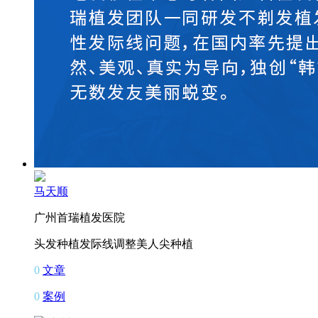
马天顺
广州首瑞植发医院
头发种植
发际线调整
美人尖种植
0
文章
0
案例