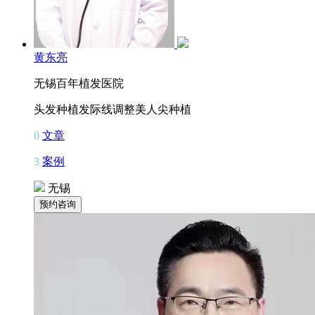
黄东亮
无锡百年植发医院
头发种植
发际线调整
美人尖种植
0
文章
3
案例
无锡