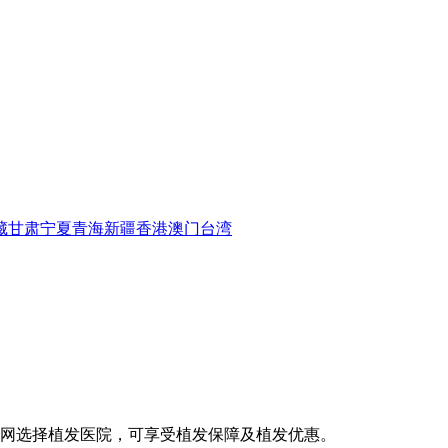
藏
甘肃
宁夏
青海
新疆
香港
澳门
台湾
友网选择植发医院，可享受植发保障及植发优惠。