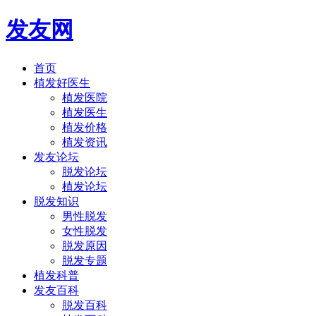
发友网
首页
植发好医生
植发医院
植发医生
植发价格
植发资讯
发友论坛
脱发论坛
植发论坛
脱发知识
男性脱发
女性脱发
脱发原因
脱发专题
植发科普
发友百科
脱发百科