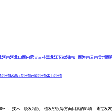
北
河南
河北
山西
内蒙古
吉林
黑龙江
安徽
湖南
广西
海南
云南
贵州
西
角种植
比基尼种植
疤痕种植
体毛种植
受医生、技术、脱发程度、植发密度等方面因素的影响，通过发