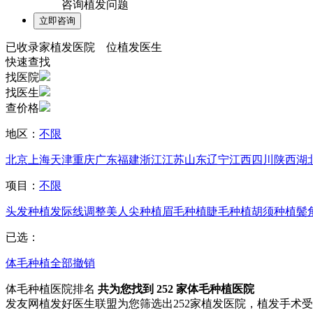
咨询植发问题
已收录
家植发医院
位植发医生
快速查找
找医院
找医生
查价格
地区：
不限
北京
上海
天津
重庆
广东
福建
浙江
江苏
山东
辽宁
江西
四川
陕西
湖
项目：
不限
头发种植
发际线调整
美人尖种植
眉毛种植
睫毛种植
胡须种植
鬓
已选：
体毛种植
全部撤销
体毛种植医院排名
共为您找到
252
家体毛种植医院
发友网植发好医生联盟为您筛选出252家植发医院，植发手术