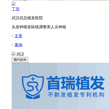
丁浩
武汉武总植发医院
头发种植
发际线调整
美人尖种植
0
文章
0
案例
武汉