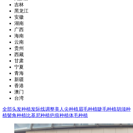
吉林
黑龙江
安徽
湖南
广西
海南
云南
贵州
西藏
甘肃
宁夏
青海
新疆
香港
澳门
台湾
全部
头发种植
发际线调整
美人尖种植
眉毛种植
睫毛种植
胡须种
植
鬓角种植
比基尼种植
疤痕种植
体毛种植