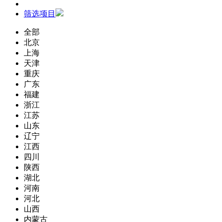
筛选项目
全部
北京
上海
天津
重庆
广东
福建
浙江
江苏
山东
辽宁
江西
四川
陕西
湖北
河南
河北
山西
内蒙古