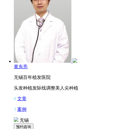
黄东亮
无锡百年植发医院
头发种植
发际线调整
美人尖种植
0
文章
3
案例
无锡