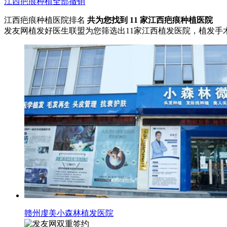
江西
疤痕种植
全部撤销
江西疤痕种植医院排名
共为您找到
11
家江西疤痕种植医院
发友网植发好医生联盟为您筛选出11家江西植发医院，植发
赣州虔美小森林植发医院
双重签约