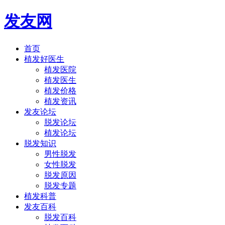
发友网
首页
植发好医生
植发医院
植发医生
植发价格
植发资讯
发友论坛
脱发论坛
植发论坛
脱发知识
男性脱发
女性脱发
脱发原因
脱发专题
植发科普
发友百科
脱发百科