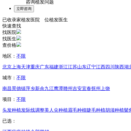
咨询植发问题
已收录
家植发医院
位植发医生
快速查找
找医院
找医生
查价格
地区：
不限
北京
上海
天津
重庆
广东
福建
浙江
江苏
山东
辽宁
江西
四川
陕西
湖
城市：
不限
南昌
景德镇
萍乡
新余
九江
鹰潭
赣州
吉安
宜春
抚州
上饶
项目：
不限
头发种植
发际线调整
美人尖种植
眉毛种植
睫毛种植
胡须种植
鬓
已选：