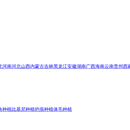
北
河南
河北
山西
内蒙古
吉林
黑龙江
安徽
湖南
广西
海南
云南
贵州
西
角种植
比基尼种植
疤痕种植
体毛种植