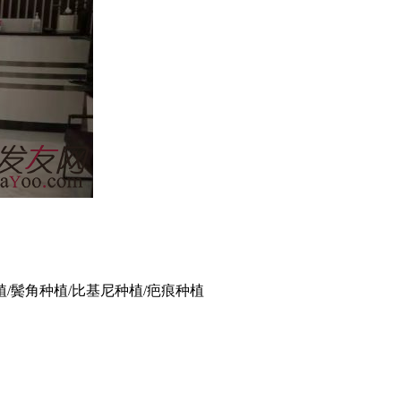
植/鬓角种植/比基尼种植/疤痕种植