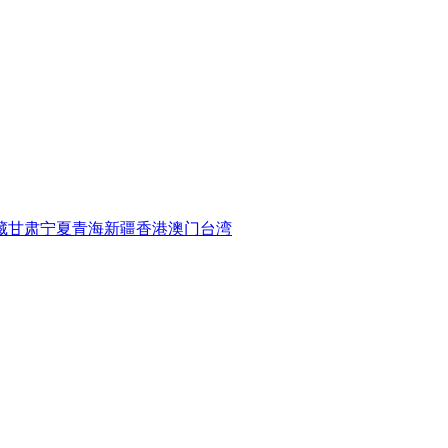
藏
甘肃
宁夏
青海
新疆
香港
澳门
台湾