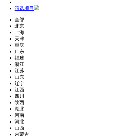
筛选项目
全部
北京
上海
天津
重庆
广东
福建
浙江
江苏
山东
辽宁
江西
四川
陕西
湖北
河南
河北
山西
内蒙古