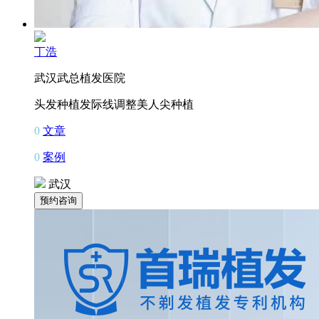
丁浩
武汉武总植发医院
头发种植
发际线调整
美人尖种植
0
文章
0
案例
武汉