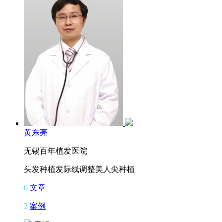
黄东亮
无锡百年植发医院
头发种植
发际线调整
美人尖种植
0
文章
3
案例