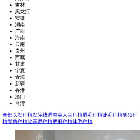
吉林
黑龙江
安徽
湖南
广西
海南
云南
贵州
西藏
甘肃
宁夏
青海
新疆
香港
澳门
台湾
全部
头发种植
发际线调整
美人尖种植
眉毛种植
睫毛种植
胡须种
植
鬓角种植
比基尼种植
疤痕种植
体毛种植