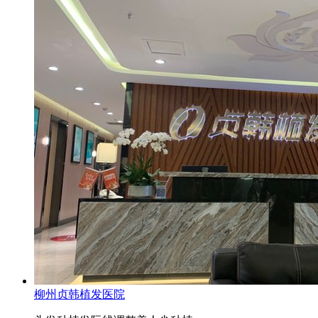
柳州贞韩植发医院