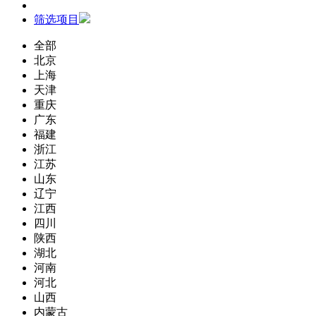
筛选项目
全部
北京
上海
天津
重庆
广东
福建
浙江
江苏
山东
辽宁
江西
四川
陕西
湖北
河南
河北
山西
内蒙古