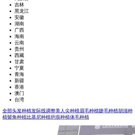
吉林
黑龙江
安徽
湖南
广西
海南
云南
贵州
西藏
甘肃
宁夏
青海
新疆
香港
澳门
台湾
全部
头发种植
发际线调整
美人尖种植
眉毛种植
睫毛种植
胡须种
植
鬓角种植
比基尼种植
疤痕种植
体毛种植