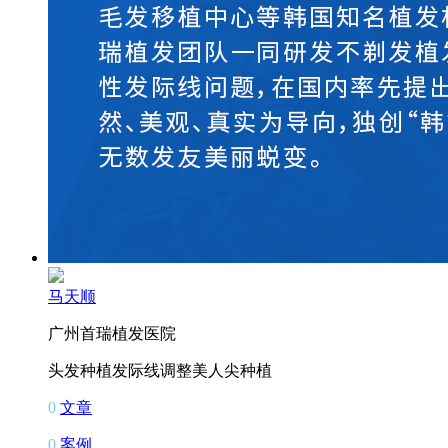
马天顺
广州首瑞植发医院
头发种植
发际线调整
美人尖种植
0
文章
0
案例