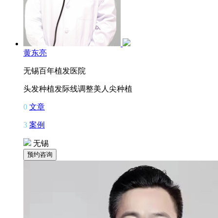
黄东亮
无锡百年植发医院
头发种植
发际线调整
美人尖种植
0
文章
3
案例
无锡