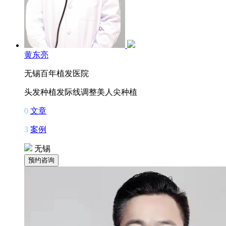
黄东亮
无锡百年植发医院
头发种植
发际线调整
美人尖种植
0
文章
3
案例
无锡