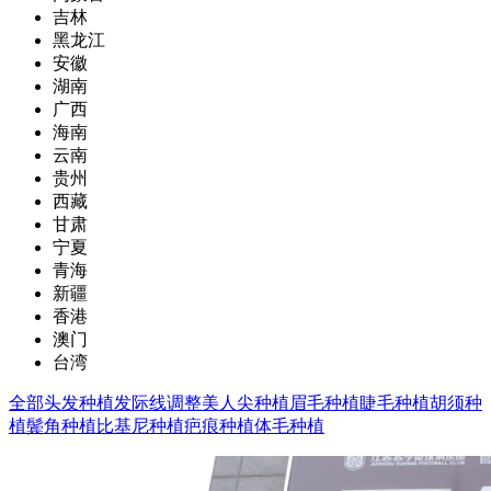
吉林
黑龙江
安徽
湖南
广西
海南
云南
贵州
西藏
甘肃
宁夏
青海
新疆
香港
澳门
台湾
全部
头发种植
发际线调整
美人尖种植
眉毛种植
睫毛种植
胡须种
植
鬓角种植
比基尼种植
疤痕种植
体毛种植