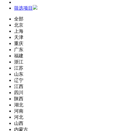
筛选项目
全部
北京
上海
天津
重庆
广东
福建
浙江
江苏
山东
辽宁
江西
四川
陕西
湖北
河南
河北
山西
内蒙古