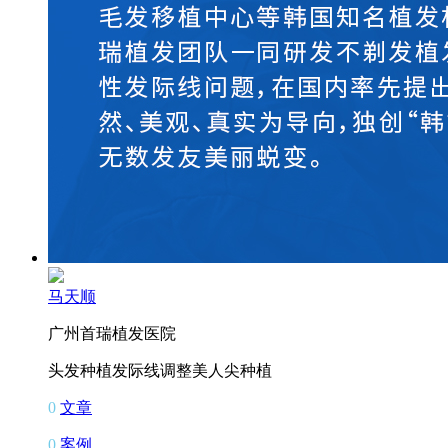
马天顺
广州首瑞植发医院
头发种植
发际线调整
美人尖种植
0
文章
0
案例