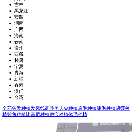
吉林
黑龙江
安徽
湖南
广西
海南
云南
贵州
西藏
甘肃
宁夏
青海
新疆
香港
澳门
台湾
全部
头发种植
发际线调整
美人尖种植
眉毛种植
睫毛种植
胡须种
植
鬓角种植
比基尼种植
疤痕种植
体毛种植