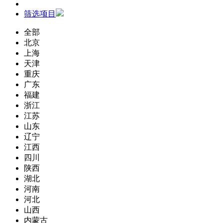
筛选项目
全部
北京
上海
天津
重庆
广东
福建
浙江
江苏
山东
辽宁
江西
四川
陕西
湖北
河南
河北
山西
内蒙古