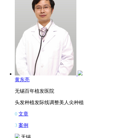
黄东亮
无锡百年植发医院
头发种植
发际线调整
美人尖种植
0
文章
3
案例
无锡