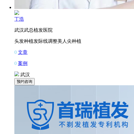
丁浩
武汉武总植发医院
头发种植
发际线调整
美人尖种植
0
文章
0
案例
武汉