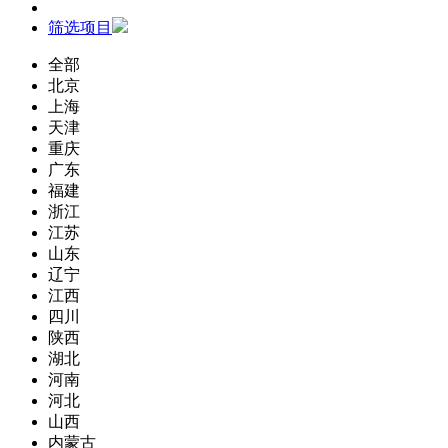
筛选项目
全部
北京
上海
天津
重庆
广东
福建
浙江
江苏
山东
辽宁
江西
四川
陕西
湖北
河南
河北
山西
内蒙古