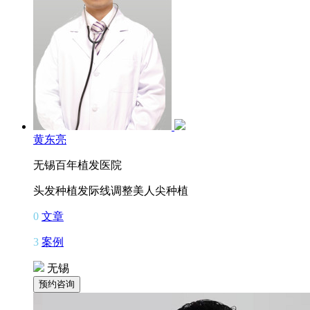
黄东亮
无锡百年植发医院
头发种植
发际线调整
美人尖种植
0
文章
3
案例
无锡