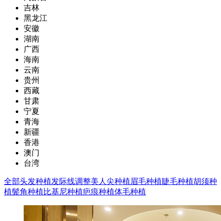
吉林
黑龙江
安徽
湖南
广西
海南
云南
贵州
西藏
甘肃
宁夏
青海
新疆
香港
澳门
台湾
全部
头发种植
发际线调整
美人尖种植
眉毛种植
睫毛种植
胡须种
植
鬓角种植
比基尼种植
疤痕种植
体毛种植