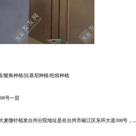
植/鬓角种植/比基尼种植/疤痕种植
08号一层
麦微针植发台州分院地址是在台州市椒江区东环大道308号，..