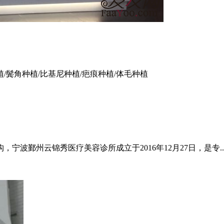
植/鬓角种植/比基尼种植/疤痕种植/体毛种植
波鄞州云锦秀医疗美容诊所成立于2016年12月27日，是专..