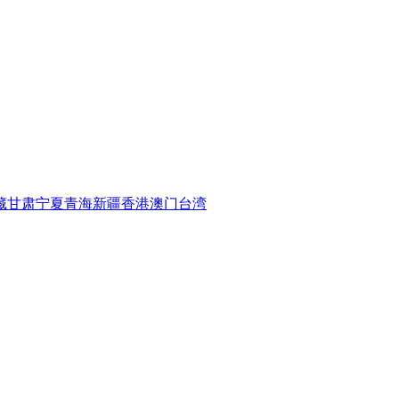
藏
甘肃
宁夏
青海
新疆
香港
澳门
台湾