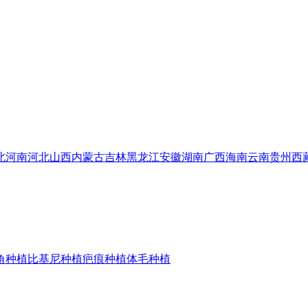
北
河南
河北
山西
内蒙古
吉林
黑龙江
安徽
湖南
广西
海南
云南
贵州
西
角种植
比基尼种植
疤痕种植
体毛种植