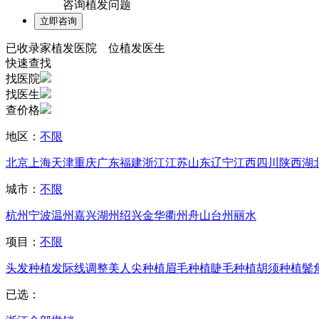
咨询植发问题
已收录
家植发医院
位植发医生
快速查找
找医院
找医生
查价格
地区：
不限
北京
上海
天津
重庆
广东
福建
浙江
江苏
山东
辽宁
江西
四川
陕西
湖
城市：
不限
杭州
宁波
温州
嘉兴
湖州
绍兴
金华
衢州
舟山
台州
丽水
项目：
不限
头发种植
发际线调整
美人尖种植
眉毛种植
睫毛种植
胡须种植
鬓
已选：