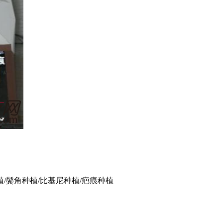
植/鬓角种植/比基尼种植/疤痕种植