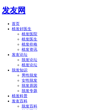
发友网
首页
植发好医生
植发医院
植发医生
植发价格
植发资讯
发友论坛
脱发论坛
植发论坛
脱发知识
男性脱发
女性脱发
脱发原因
脱发专题
植发科普
发友百科
脱发百科