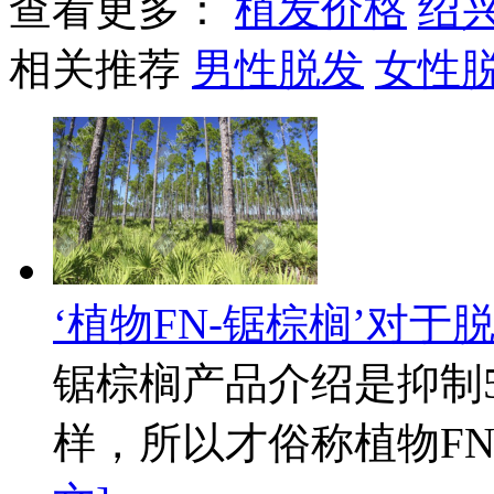
查看更多：
植发价格
绍
相关推荐
男性脱发
女性
‘植物FN-锯棕榈’对于
锯棕榈产品介绍是抑制
样，所以才俗称植物FN。