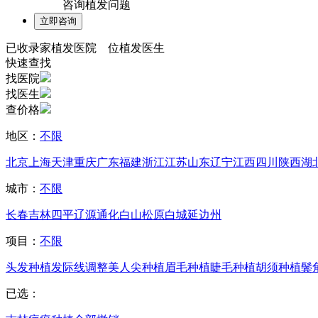
咨询植发问题
已收录
家植发医院
位植发医生
快速查找
找医院
找医生
查价格
地区：
不限
北京
上海
天津
重庆
广东
福建
浙江
江苏
山东
辽宁
江西
四川
陕西
湖
城市：
不限
长春
吉林
四平
辽源
通化
白山
松原
白城
延边州
项目：
不限
头发种植
发际线调整
美人尖种植
眉毛种植
睫毛种植
胡须种植
鬓
已选：