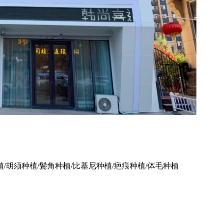
植/胡须种植/鬓角种植/比基尼种植/疤痕种植/体毛种植