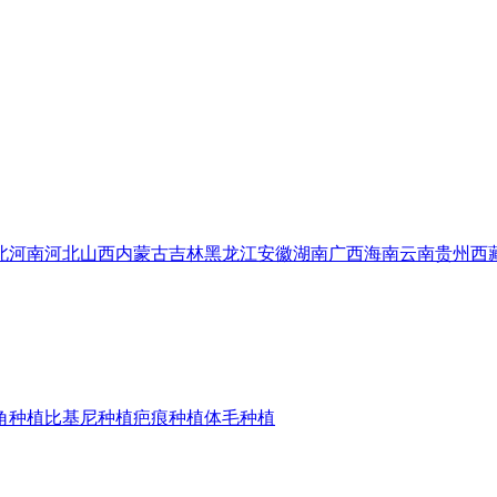
北
河南
河北
山西
内蒙古
吉林
黑龙江
安徽
湖南
广西
海南
云南
贵州
西
角种植
比基尼种植
疤痕种植
体毛种植