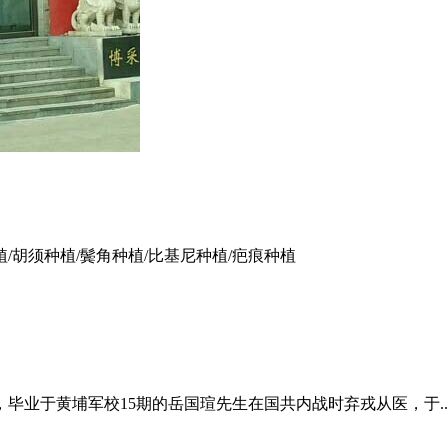
植/胡须种植/鬓角种植/比基尼种植/疤痕种植
毕业于黄埔军校15期的岳国瑄先生在国共内战时弃戎从医，于..