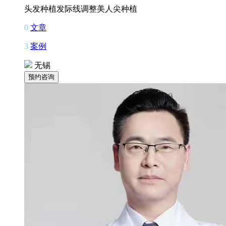
头发种植
发际线调整
美人尖种植
0
文章
3
案例
无锡