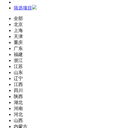
筛选项目
全部
北京
上海
天津
重庆
广东
福建
浙江
江苏
山东
辽宁
江西
四川
陕西
湖北
河南
河北
山西
内蒙古