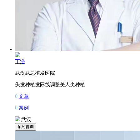
丁浩
武汉武总植发医院
头发种植
发际线调整
美人尖种植
0
文章
0
案例
武汉