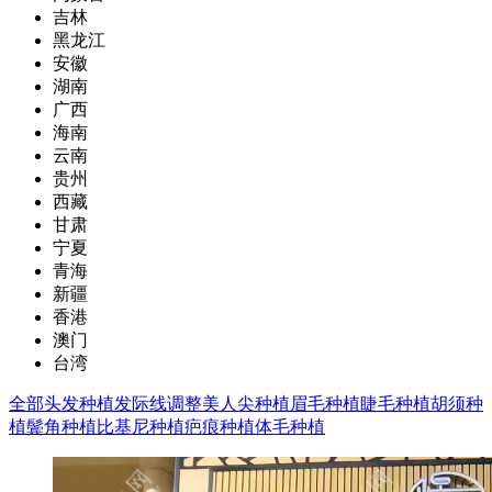
吉林
黑龙江
安徽
湖南
广西
海南
云南
贵州
西藏
甘肃
宁夏
青海
新疆
香港
澳门
台湾
全部
头发种植
发际线调整
美人尖种植
眉毛种植
睫毛种植
胡须种
植
鬓角种植
比基尼种植
疤痕种植
体毛种植