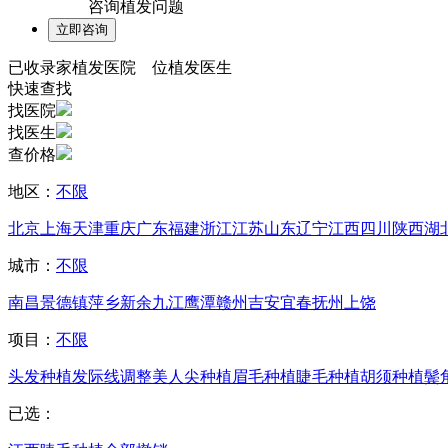
咨询植发问题
已收录
家植发医院
位植发医生
快速查找
找医院
找医生
查价格
地区：
不限
北京
上海
天津
重庆
广东
福建
浙江
江苏
山东
辽宁
江西
四川
陕西
湖
城市：
不限
南昌
景德镇
萍乡
新余
九江
鹰潭
赣州
吉安
宜春
抚州
上饶
项目：
不限
头发种植
发际线调整
美人尖种植
眉毛种植
睫毛种植
胡须种植
鬓
已选：