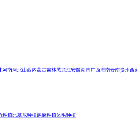
北
河南
河北
山西
内蒙古
吉林
黑龙江
安徽
湖南
广西
海南
云南
贵州
西
角种植
比基尼种植
疤痕种植
体毛种植