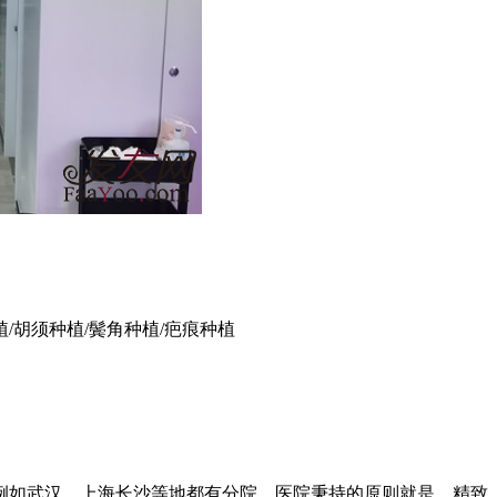
植/胡须种植/鬓角种植/疤痕种植
如武汉，上海长沙等地都有分院，医院秉持的原则就是，精致..