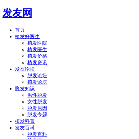
发友网
首页
植发好医生
植发医院
植发医生
植发价格
植发资讯
发友论坛
脱发论坛
植发论坛
脱发知识
男性脱发
女性脱发
脱发原因
脱发专题
植发科普
发友百科
脱发百科