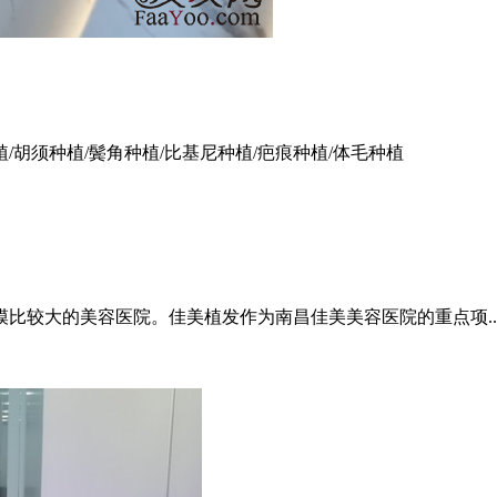
植/胡须种植/鬓角种植/比基尼种植/疤痕种植/体毛种植
模比较大的美容医院。佳美植发作为南昌佳美美容医院的重点项..