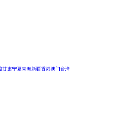
藏
甘肃
宁夏
青海
新疆
香港
澳门
台湾