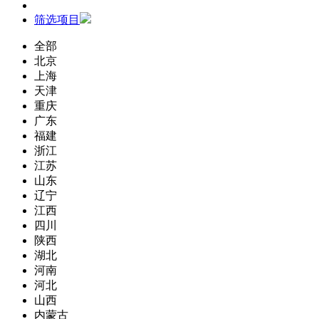
筛选项目
全部
北京
上海
天津
重庆
广东
福建
浙江
江苏
山东
辽宁
江西
四川
陕西
湖北
河南
河北
山西
内蒙古