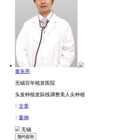
黄东亮
无锡百年植发医院
头发种植
发际线调整
美人尖种植
0
文章
3
案例
无锡