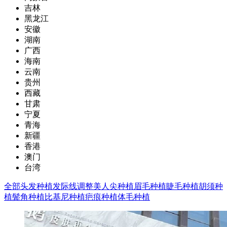
吉林
黑龙江
安徽
湖南
广西
海南
云南
贵州
西藏
甘肃
宁夏
青海
新疆
香港
澳门
台湾
全部
头发种植
发际线调整
美人尖种植
眉毛种植
睫毛种植
胡须种
植
鬓角种植
比基尼种植
疤痕种植
体毛种植