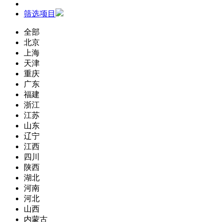
筛选项目
全部
北京
上海
天津
重庆
广东
福建
浙江
江苏
山东
辽宁
江西
四川
陕西
湖北
河南
河北
山西
内蒙古