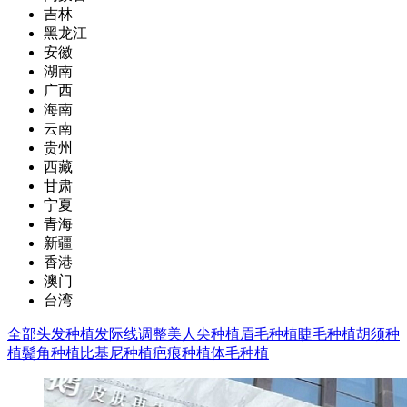
吉林
黑龙江
安徽
湖南
广西
海南
云南
贵州
西藏
甘肃
宁夏
青海
新疆
香港
澳门
台湾
全部
头发种植
发际线调整
美人尖种植
眉毛种植
睫毛种植
胡须种
植
鬓角种植
比基尼种植
疤痕种植
体毛种植