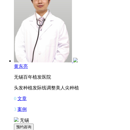
黄东亮
无锡百年植发医院
头发种植
发际线调整
美人尖种植
0
文章
3
案例
无锡