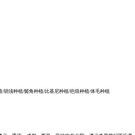
植/胡须种植/鬓角种植/比基尼种植/疤痕种植/体毛种植