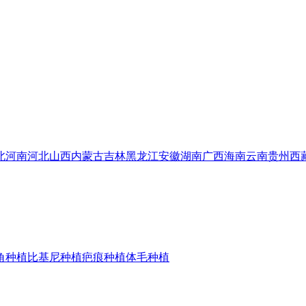
北
河南
河北
山西
内蒙古
吉林
黑龙江
安徽
湖南
广西
海南
云南
贵州
西
角种植
比基尼种植
疤痕种植
体毛种植