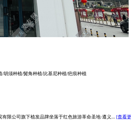
植/胡须种植/鬓角种植/比基尼种植/疤痕种植
有限公司旗下植发品牌坐落于红色旅游革命圣地·遵义...
[查看更