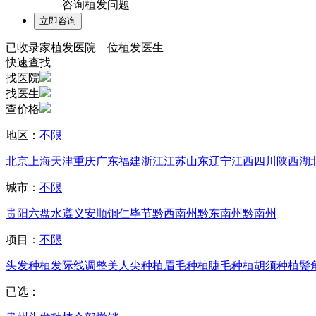
咨询植发问题
已收录
家植发医院
位植发医生
快速查找
找医院
找医生
查价格
地区：
不限
北京
上海
天津
重庆
广东
福建
浙江
江苏
山东
辽宁
江西
四川
陕西
湖
城市：
不限
贵阳
六盘水
遵义
安顺
铜仁
毕节
黔西南州
黔东南州
黔南州
项目：
不限
头发种植
发际线调整
美人尖种植
眉毛种植
睫毛种植
胡须种植
鬓
已选：