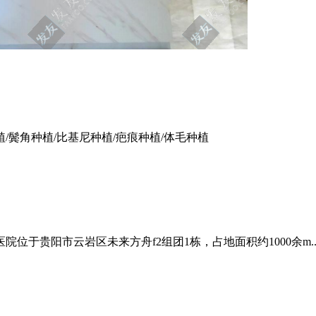
植/鬓角种植/比基尼种植/疤痕种植/体毛种植
于贵阳市云岩区未来方舟f2组团1栋，占地面积约1000余m..