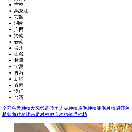
吉林
黑龙江
安徽
湖南
广西
海南
云南
贵州
西藏
甘肃
宁夏
青海
新疆
香港
澳门
台湾
全部
头发种植
发际线调整
美人尖种植
眉毛种植
睫毛种植
胡须种
植
鬓角种植
比基尼种植
疤痕种植
体毛种植