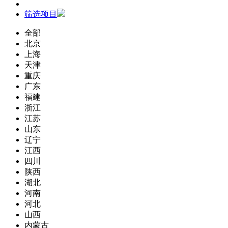
筛选项目
全部
北京
上海
天津
重庆
广东
福建
浙江
江苏
山东
辽宁
江西
四川
陕西
湖北
河南
河北
山西
内蒙古