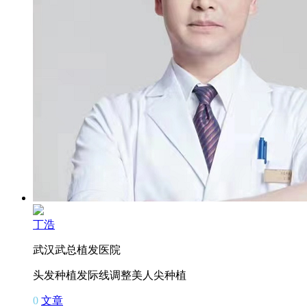
丁浩
武汉武总植发医院
头发种植
发际线调整
美人尖种植
0
文章