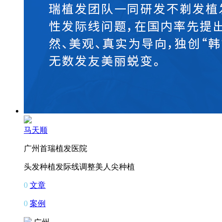
马天顺
广州首瑞植发医院
头发种植
发际线调整
美人尖种植
0
文章
0
案例