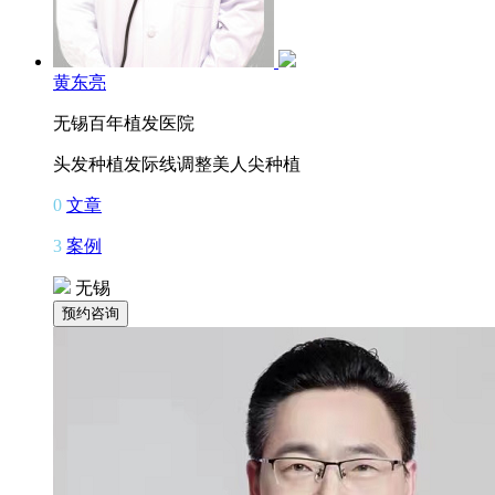
黄东亮
无锡百年植发医院
头发种植
发际线调整
美人尖种植
0
文章
3
案例
无锡