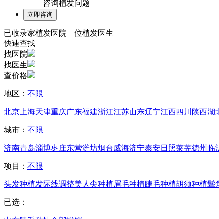
咨询植发问题
已收录
家植发医院
位植发医生
快速查找
找医院
找医生
查价格
地区：
不限
北京
上海
天津
重庆
广东
福建
浙江
江苏
山东
辽宁
江西
四川
陕西
湖
城市：
不限
济南
青岛
淄博
枣庄
东营
潍坊
烟台
威海
济宁
泰安
日照
莱芜
德州
临
项目：
不限
头发种植
发际线调整
美人尖种植
眉毛种植
睫毛种植
胡须种植
鬓
已选：