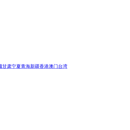
藏
甘肃
宁夏
青海
新疆
香港
澳门
台湾