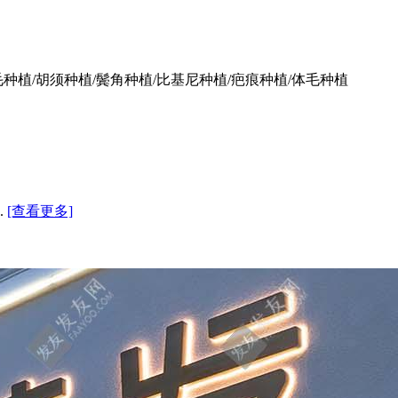
毛种植/胡须种植/鬓角种植/比基尼种植/疤痕种植/体毛种植
.
[查看更多]