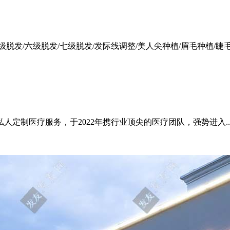
级脱发/六级脱发/七级脱发/发际线调整/美人尖种植/眉毛种植/睫
定制医疗服务，于2022年携行业顶尖的医疗团队，强势进入..