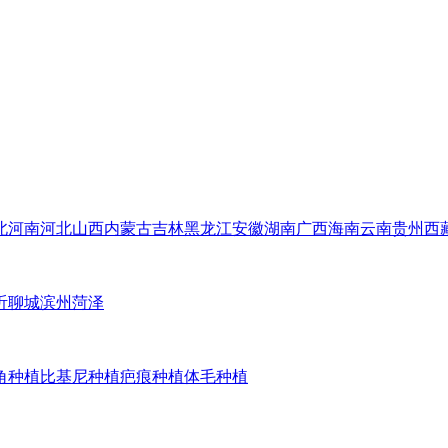
北
河南
河北
山西
内蒙古
吉林
黑龙江
安徽
湖南
广西
海南
云南
贵州
西
沂
聊城
滨州
菏泽
角种植
比基尼种植
疤痕种植
体毛种植