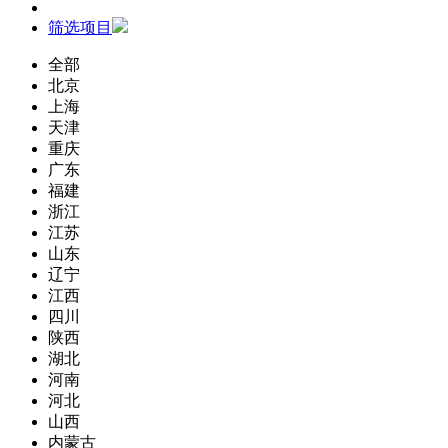
筛选项目
全部
北京
上海
天津
重庆
广东
福建
浙江
江苏
山东
辽宁
江西
四川
陕西
湖北
河南
河北
山西
内蒙古