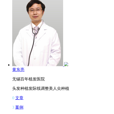
黄东亮
无锡百年植发医院
头发种植
发际线调整
美人尖种植
0
文章
3
案例