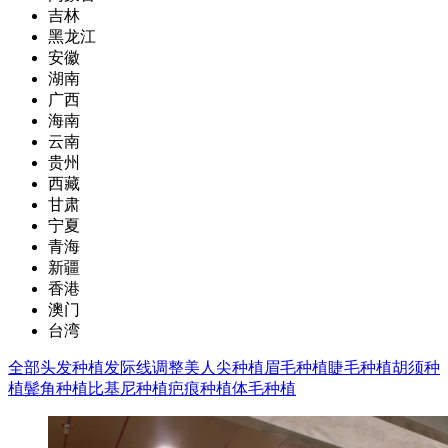
吉林
黑龙江
安徽
湖南
广西
海南
云南
贵州
西藏
甘肃
宁夏
青海
新疆
香港
澳门
台湾
全部
头发种植
发际线调整
美人尖种植
眉毛种植
睫毛种植
胡须种
植
鬓角种植
比基尼种植
疤痕种植
体毛种植