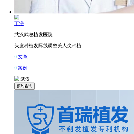
丁浩
武汉武总植发医院
头发种植
发际线调整
美人尖种植
0
文章
0
案例
武汉