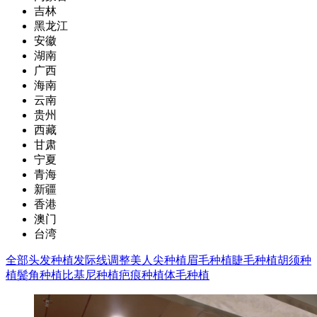
吉林
黑龙江
安徽
湖南
广西
海南
云南
贵州
西藏
甘肃
宁夏
青海
新疆
香港
澳门
台湾
全部
头发种植
发际线调整
美人尖种植
眉毛种植
睫毛种植
胡须种
植
鬓角种植
比基尼种植
疤痕种植
体毛种植