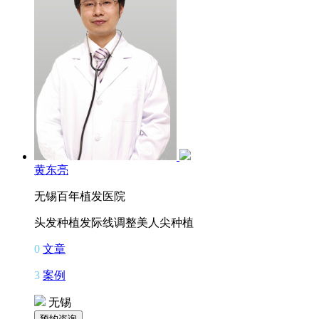
黄东亮
无锡百年植发医院
头发种植
发际线调整
美人尖种植
0
文章
3
案例
无锡