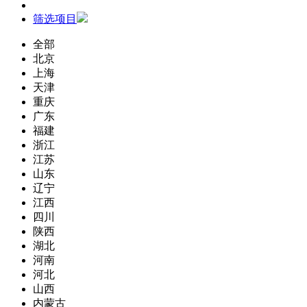
筛选项目
全部
北京
上海
天津
重庆
广东
福建
浙江
江苏
山东
辽宁
江西
四川
陕西
湖北
河南
河北
山西
内蒙古