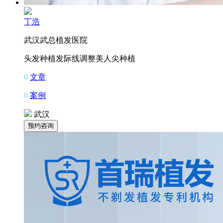
丁浩
武汉武总植发医院
头发种植
发际线调整
美人尖种植
0
文章
0
案例
武汉