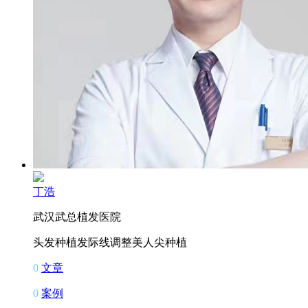
丁浩
武汉武总植发医院
头发种植
发际线调整
美人尖种植
0
文章
0
案例