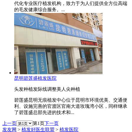
代化专业医疗植发机构，致力于为人们提供全方位高端
的毛发健康综合服务。...
昆明碧莲盛植发医院
头发种植
发际线调整
美人尖种植
碧莲盛昆明无痕植发中心位于昆明市环境优美、交通便
利、设施完善的官渡区官南大道玫瑰湾小区，同样继承
了碧莲盛总部先进的技术和...
上一页
第1页
下一页
发友网
>
植发好医生联盟
>
植发医院