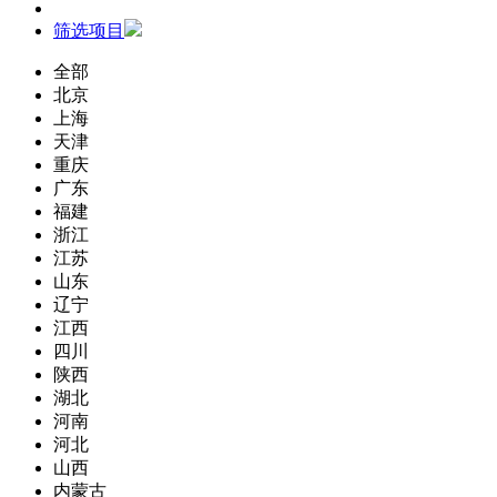
筛选项目
全部
北京
上海
天津
重庆
广东
福建
浙江
江苏
山东
辽宁
江西
四川
陕西
湖北
河南
河北
山西
内蒙古