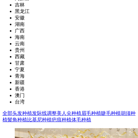
吉林
黑龙江
安徽
湖南
广西
海南
云南
贵州
西藏
甘肃
宁夏
青海
新疆
香港
澳门
台湾
全部
头发种植
发际线调整
美人尖种植
眉毛种植
睫毛种植
胡须种
植
鬓角种植
比基尼种植
疤痕种植
体毛种植