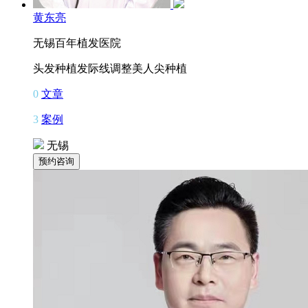
黄东亮
无锡百年植发医院
头发种植
发际线调整
美人尖种植
0
文章
3
案例
无锡