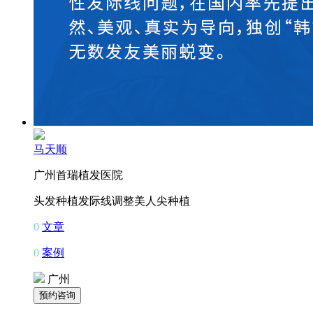
马天顺
广州首瑞植发医院
头发种植
发际线调整
美人尖种植
0
文章
0
案例
广州