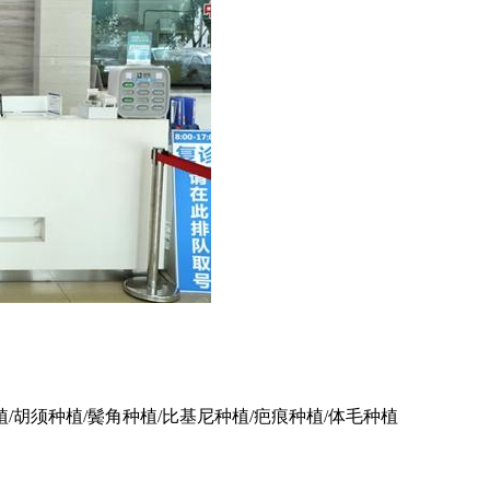
植/胡须种植/鬓角种植/比基尼种植/疤痕种植/体毛种植