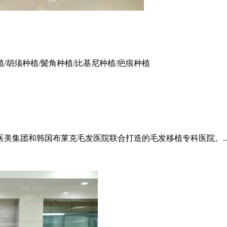
植/胡须种植/鬓角种植/比基尼种植/疤痕种植
美集团和韩国布莱克毛发医院联合打造的毛发移植专科医院。..