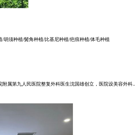
植/胡须种植/鬓角种植/比基尼种植/疤痕种植/体毛种植
附属第九人民医院整复外科医生沈国雄创立，医院设美容外科..