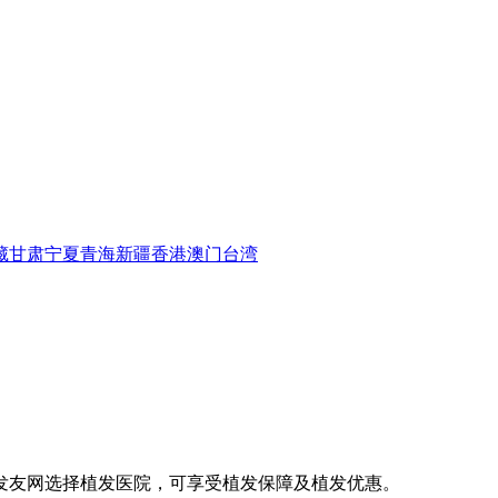
藏
甘肃
宁夏
青海
新疆
香港
澳门
台湾
发友网选择植发医院，可享受植发保障及植发优惠。