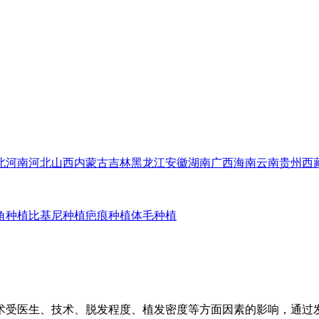
北
河南
河北
山西
内蒙古
吉林
黑龙江
安徽
湖南
广西
海南
云南
贵州
西
角种植
比基尼种植
疤痕种植
体毛种植
手术受医生、技术、脱发程度、植发密度等方面因素的影响，通过