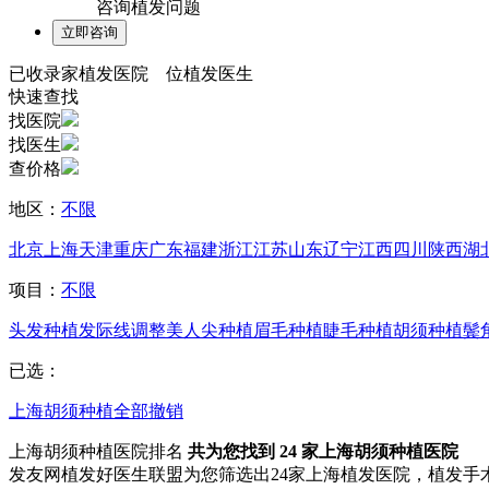
咨询植发问题
已收录
家植发医院
位植发医生
快速查找
找医院
找医生
查价格
地区：
不限
北京
上海
天津
重庆
广东
福建
浙江
江苏
山东
辽宁
江西
四川
陕西
湖
项目：
不限
头发种植
发际线调整
美人尖种植
眉毛种植
睫毛种植
胡须种植
鬓
已选：
上海
胡须种植
全部撤销
上海胡须种植医院排名
共为您找到
24
家上海胡须种植医院
发友网植发好医生联盟为您筛选出24家上海植发医院，植发