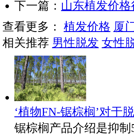
下一篇：
山东植发价格
查看更多：
植发价格
厦
相关推荐
男性脱发
女性
‘植物FN-锯棕榈’对于
锯棕榈产品介绍是抑制