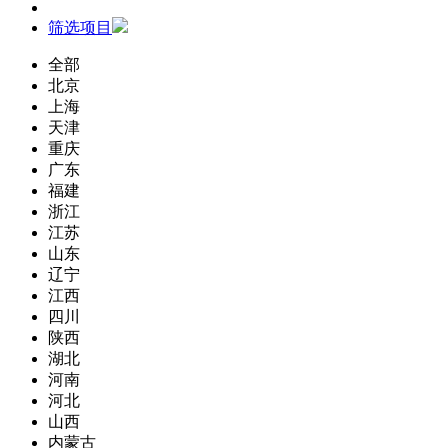
筛选项目
全部
北京
上海
天津
重庆
广东
福建
浙江
江苏
山东
辽宁
江西
四川
陕西
湖北
河南
河北
山西
内蒙古