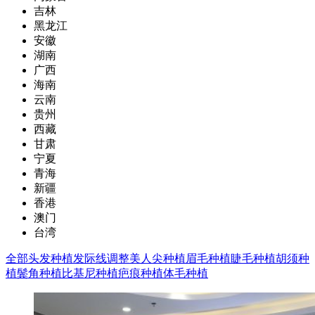
吉林
黑龙江
安徽
湖南
广西
海南
云南
贵州
西藏
甘肃
宁夏
青海
新疆
香港
澳门
台湾
全部
头发种植
发际线调整
美人尖种植
眉毛种植
睫毛种植
胡须种
植
鬓角种植
比基尼种植
疤痕种植
体毛种植