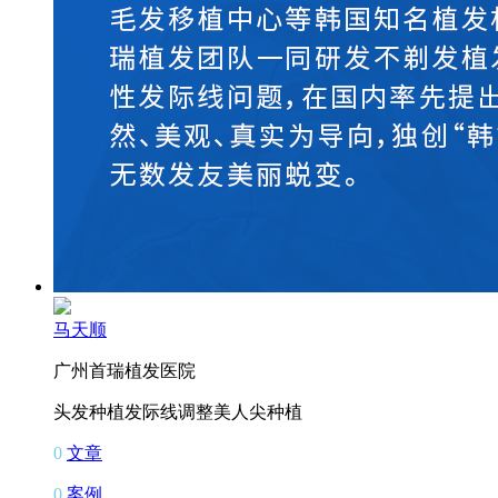
马天顺
广州首瑞植发医院
头发种植
发际线调整
美人尖种植
0
文章
0
案例