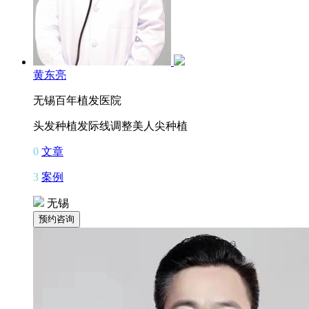
黄东亮
无锡百年植发医院
头发种植
发际线调整
美人尖种植
0
文章
3
案例
无锡