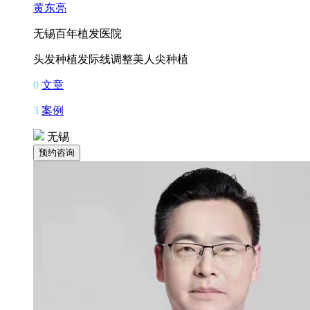
黄东亮
无锡百年植发医院
头发种植
发际线调整
美人尖种植
0
文章
3
案例
无锡