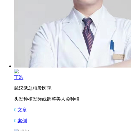
丁浩
武汉武总植发医院
头发种植
发际线调整
美人尖种植
0
文章
0
案例