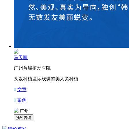
马天顺
广州首瑞植发医院
头发种植
发际线调整
美人尖种植
0
文章
0
案例
广州
特价植发