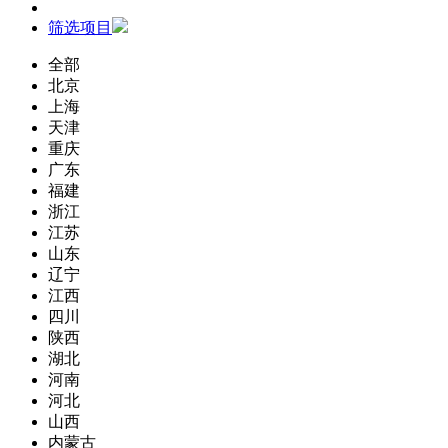
筛选项目
全部
北京
上海
天津
重庆
广东
福建
浙江
江苏
山东
辽宁
江西
四川
陕西
湖北
河南
河北
山西
内蒙古