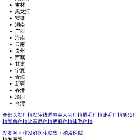
吉林
黑龙江
安徽
湖南
广西
海南
云南
贵州
西藏
甘肃
宁夏
青海
新疆
香港
澳门
台湾
全部
头发种植
发际线调整
美人尖种植
眉毛种植
睫毛种植
胡须种
植
鬓角种植
比基尼种植
疤痕种植
体毛种植
发友网
>
植发好医生联盟
>
植发医院
植发医院