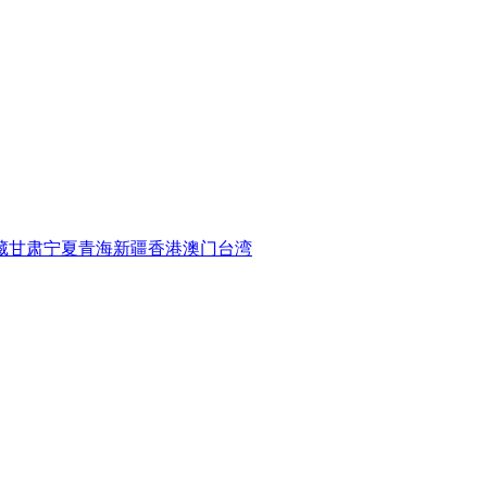
藏
甘肃
宁夏
青海
新疆
香港
澳门
台湾