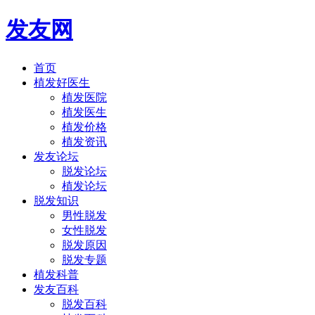
发友网
首页
植发好医生
植发医院
植发医生
植发价格
植发资讯
发友论坛
脱发论坛
植发论坛
脱发知识
男性脱发
女性脱发
脱发原因
脱发专题
植发科普
发友百科
脱发百科