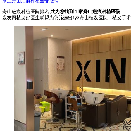
浙江
舟山
疤痕种植
全部撤销
舟山疤痕种植医院排名
共为您找到
1
家舟山疤痕种植医院
发友网植发好医生联盟为您筛选出1家舟山植发医院，植发手