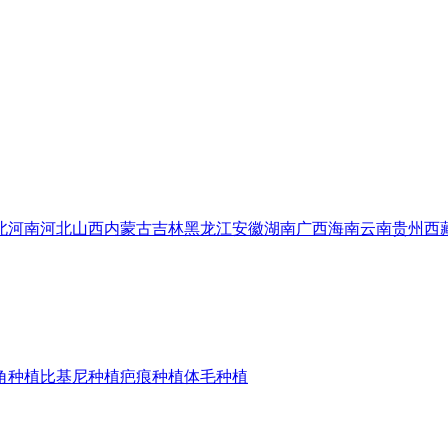
北
河南
河北
山西
内蒙古
吉林
黑龙江
安徽
湖南
广西
海南
云南
贵州
西
角种植
比基尼种植
疤痕种植
体毛种植