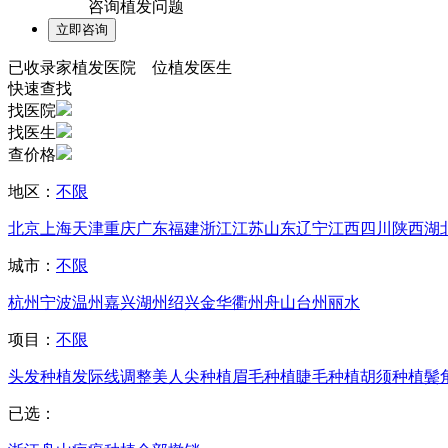
咨询植发问题
已收录
家植发医院
位植发医生
快速查找
找医院
找医生
查价格
地区：
不限
北京
上海
天津
重庆
广东
福建
浙江
江苏
山东
辽宁
江西
四川
陕西
湖
城市：
不限
杭州
宁波
温州
嘉兴
湖州
绍兴
金华
衢州
舟山
台州
丽水
项目：
不限
头发种植
发际线调整
美人尖种植
眉毛种植
睫毛种植
胡须种植
鬓
已选：