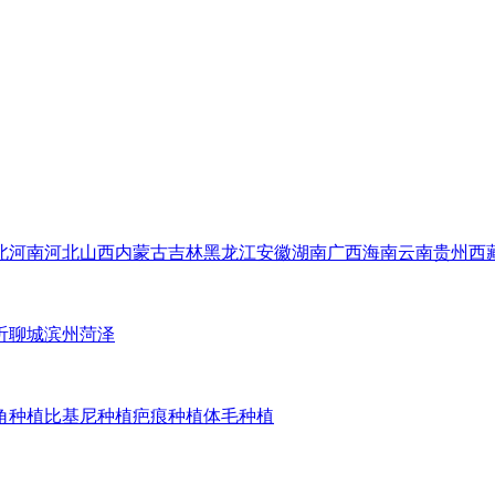
北
河南
河北
山西
内蒙古
吉林
黑龙江
安徽
湖南
广西
海南
云南
贵州
西
沂
聊城
滨州
菏泽
角种植
比基尼种植
疤痕种植
体毛种植