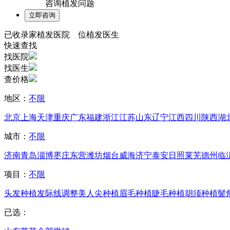
咨询植发问题
已收录
家植发医院
位植发医生
快速查找
找医院
找医生
查价格
地区：
不限
北京
上海
天津
重庆
广东
福建
浙江
江苏
山东
辽宁
江西
四川
陕西
湖
城市：
不限
济南
青岛
淄博
枣庄
东营
潍坊
烟台
威海
济宁
泰安
日照
莱芜
德州
临
项目：
不限
头发种植
发际线调整
美人尖种植
眉毛种植
睫毛种植
胡须种植
鬓
已选：