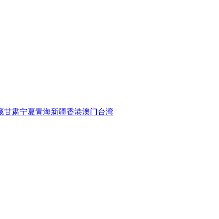
藏
甘肃
宁夏
青海
新疆
香港
澳门
台湾