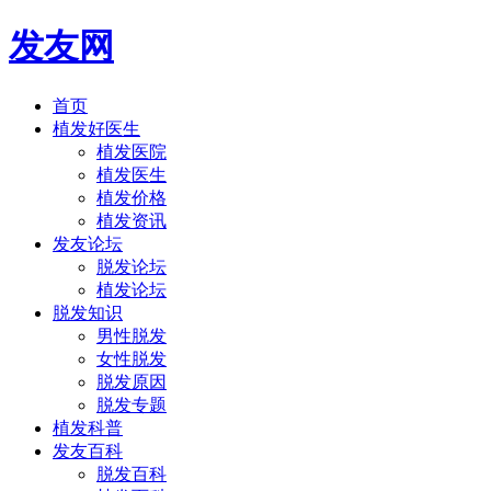
发友网
首页
植发好医生
植发医院
植发医生
植发价格
植发资讯
发友论坛
脱发论坛
植发论坛
脱发知识
男性脱发
女性脱发
脱发原因
脱发专题
植发科普
发友百科
脱发百科