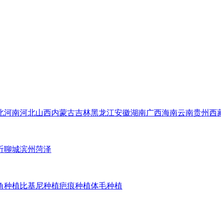
北
河南
河北
山西
内蒙古
吉林
黑龙江
安徽
湖南
广西
海南
云南
贵州
西
沂
聊城
滨州
菏泽
角种植
比基尼种植
疤痕种植
体毛种植