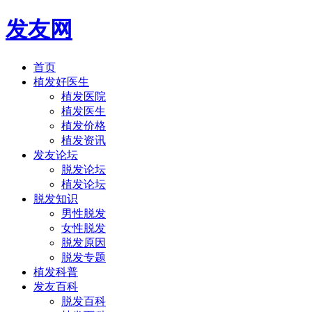
发友网
首页
植发好医生
植发医院
植发医生
植发价格
植发资讯
发友论坛
脱发论坛
植发论坛
脱发知识
男性脱发
女性脱发
脱发原因
脱发专题
植发科普
发友百科
脱发百科