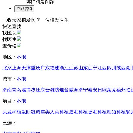
咨询植发问题
已收录
家植发医院
位植发医生
快速查找
找医院
找医生
查价格
地区：
不限
北京
上海
天津
重庆
广东
福建
浙江
江苏
山东
辽宁
江西
四川
陕西
湖
城市：
不限
济南
青岛
淄博
枣庄
东营
潍坊
烟台
威海
济宁
泰安
日照
莱芜
德州
临
项目：
不限
头发种植
发际线调整
美人尖种植
眉毛种植
睫毛种植
胡须种植
鬓
已选：