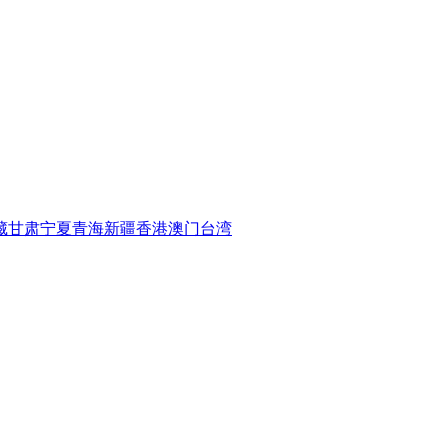
藏
甘肃
宁夏
青海
新疆
香港
澳门
台湾