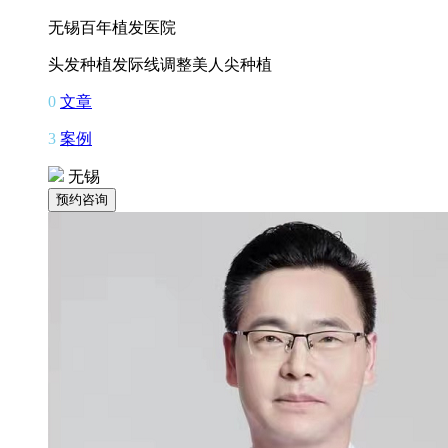
无锡百年植发医院
头发种植
发际线调整
美人尖种植
0
文章
3
案例
无锡