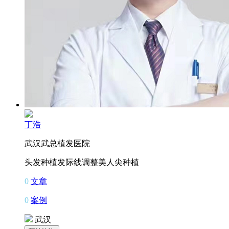
丁浩
武汉武总植发医院
头发种植
发际线调整
美人尖种植
0
文章
0
案例
武汉