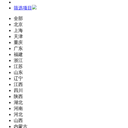
筛选项目
全部
北京
上海
天津
重庆
广东
福建
浙江
江苏
山东
辽宁
江西
四川
陕西
湖北
河南
河北
山西
内蒙古