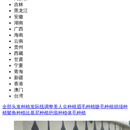
吉林
黑龙江
安徽
湖南
广西
海南
云南
贵州
西藏
甘肃
宁夏
青海
新疆
香港
澳门
台湾
全部
头发种植
发际线调整
美人尖种植
眉毛种植
睫毛种植
胡须种
植
鬓角种植
比基尼种植
疤痕种植
体毛种植